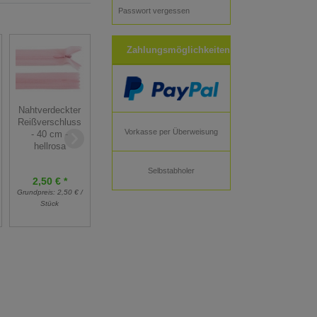
Passwort vergessen
Zahlungsmöglichkeiten
Nahtverdeckter
Nahtverdeckter
Nahtverdeckter
Reißverschluss
Reißverschluss
Reißverschluss
Vorkasse per Überweisung
- 40 cm - senf
- 40 cm -
- 18 cm - rot
senfgelb
hellrosa
Selbstabholer
2,50 € *
2,50 € *
1,90 € *
Grundpreis:
2,50 € /
Grundpreis:
2,50 € /
Grundpreis:
1,90 € /
Stück
Stück
Stück