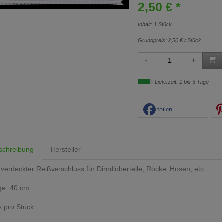
2,50 € *
Inhalt: 1 Stück
Grundpreis:
2,50 € / Stück
Lieferzeit: 1 bis 3 Tage
teilen
schreibung
Hersteller
verdeckter Reißverschluss für Dirndloberteile, Röcke, Hosen, etc.
ge: 40 cm
s pro Stück.