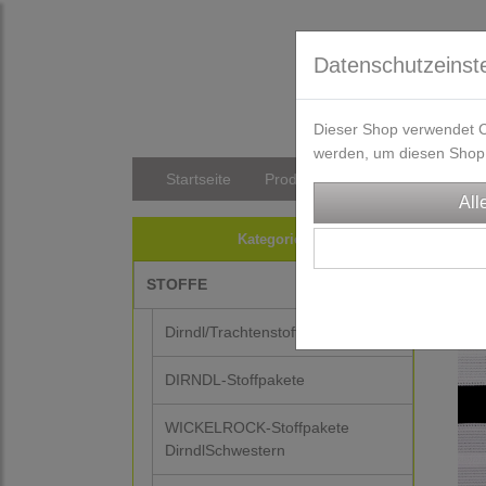
Datenschutzeinst
Dieser Shop verwendet Co
werden, um diesen Shop 
Startseite
Produkte
Versandkosten/Li
TRA
Kategorien
STOFFE
Dirndl/Trachtenstoffe
DIRNDL-Stoffpakete
WICKELROCK-Stoffpakete
DirndlSchwestern