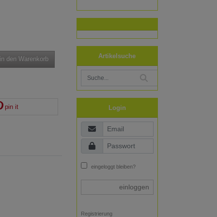
Artikelsuche
in den Warenkorb
pin it
Login
eingeloggt bleiben?
einloggen
Registrierung