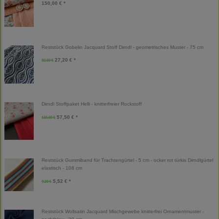
150,00 € *
Reststück Gobelin Jacquard Stoff Dirndl - geometrisches Muster - 75 cm
27,20 € *
32,00 €
Dirndl Stoffpaket Helli - knitterfreier Rockstoff
57,50 € *
115,00 €
Reststück Gummiband für Trachtengürtel - 5 cm - ocker rot türkis Dirndlgürtel
elastisch - 108 cm
5,52 € *
9,20 €
Reststück Wollsatin Jacquard Mischgewebe knitterfrei Ornamentmuster -