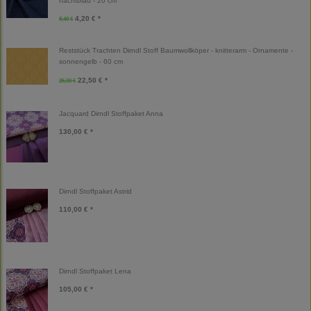
nachtblau - 20 cm
4,20 € *
8,40 €
Reststück Trachten Dirndl Stoff Baumwollköper - knitterarm - Ornamente -
sonnengelb - 60 cm
22,50 € *
25,00 €
Jacquard Dirndl Stoffpaket Anna
130,00 € *
Dirndl Stoffpaket Astrid
110,00 € *
Dirndl Stoffpaket Lena
105,00 € *