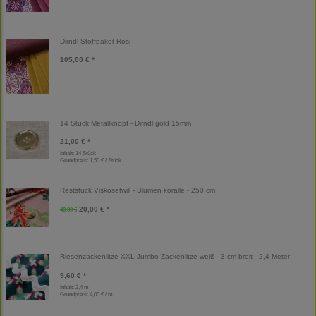
Dirndl Stoffpaket Rosi
105,00 € *
14 Stück Metallknopf - Dirndl gold 15mm
21,00 € *
Inhalt: 14 Stück
Grundpreis:
1,50 € / Stück
Reststück Viskosetwill - Blumen koralle - 250 cm
20,00 € *
40,00 €
Riesenzackenlitze XXL Jumbo Zackenlitze weiß - 3 cm breit - 2,4 Meter
9,60 € *
Inhalt: 2,4 m
Grundpreis:
4,00 € / m