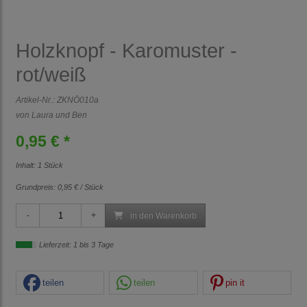
Holzknopf - Karomuster -
rot/weiß
Artikel-Nr.:
ZKNÖ010a
von Laura und Ben
0,95 € *
Inhalt: 1 Stück
Grundpreis:
0,95 € / Stück
in den Warenkorb
Lieferzeit: 1 bis 3 Tage
teilen
teilen
pin it