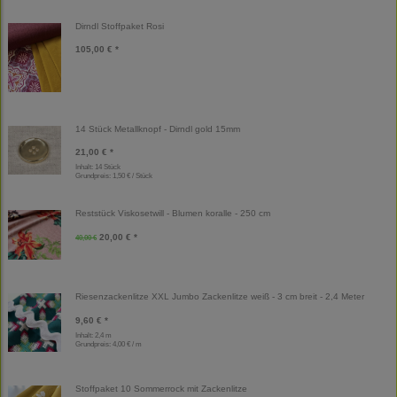
Dirndl Stoffpaket Rosi
105,00 € *
14 Stück Metallknopf - Dirndl gold 15mm
21,00 € *
Inhalt: 14 Stück
Grundpreis:
1,50 € / Stück
Reststück Viskosetwill - Blumen koralle - 250 cm
20,00 € *
40,00 €
Riesenzackenlitze XXL Jumbo Zackenlitze weiß - 3 cm breit - 2,4 Meter
9,60 € *
Inhalt: 2,4 m
Grundpreis:
4,00 € / m
Stoffpaket 10 Sommerrock mit Zackenlitze