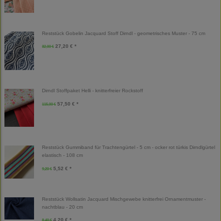
Reststück Gobelin Jacquard Stoff Dirndl - geometrisches Muster - 75 cm
27,20 € *
32,00 €
Dirndl Stoffpaket Helli - knitterfreier Rockstoff
57,50 € *
115,00 €
Reststück Gummiband für Trachtengürtel - 5 cm - ocker rot türkis Dirndlgürtel
elastisch - 108 cm
5,52 € *
9,20 €
Reststück Wollsatin Jacquard Mischgewebe knitterfrei Ornamentmuster -
nachtblau - 20 cm
4,20 € *
8,40 €