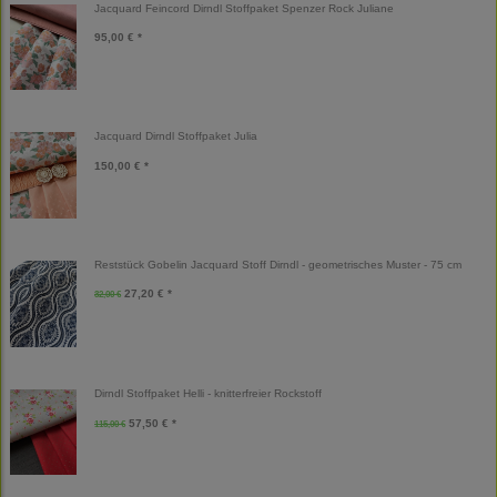
Jacquard Feincord Dirndl Stoffpaket Spenzer Rock Juliane
95,00 € *
Jacquard Dirndl Stoffpaket Julia
150,00 € *
Reststück Gobelin Jacquard Stoff Dirndl - geometrisches Muster - 75 cm
27,20 € *
32,00 €
Dirndl Stoffpaket Helli - knitterfreier Rockstoff
57,50 € *
115,00 €