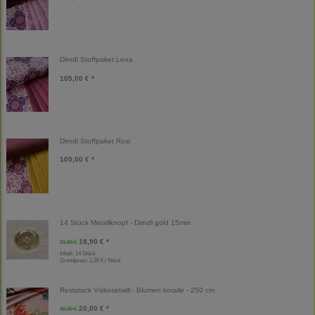
Dirndl Stoffpaket Lena
105,00 € *
Dirndl Stoffpaket Rosi
105,00 € *
14 Stück Metallknopf - Dirndl gold 15mm
18,90 € *
21,00 €
Inhalt: 14 Stück
Grundpreis:
1,35 € / Stück
Reststück Viskosetwill - Blumen koralle - 250 cm
20,00 € *
40,00 €