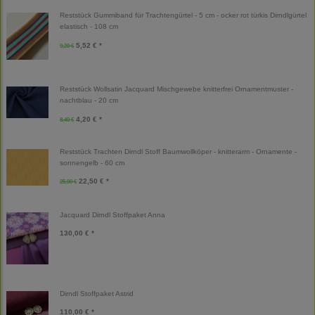
Reststück Gummiband für Trachtengürtel - 5 cm - ocker rot türkis Dirndlgürtel
elastisch - 108 cm
5,52 € *
9,20 €
Reststück Wollsatin Jacquard Mischgewebe knitterfrei Ornamentmuster -
nachtblau - 20 cm
4,20 € *
8,40 €
Reststück Trachten Dirndl Stoff Baumwollköper - knitterarm - Ornamente -
sonnengelb - 60 cm
22,50 € *
25,00 €
Jacquard Dirndl Stoffpaket Anna
130,00 € *
Dirndl Stoffpaket Astrid
110,00 € *