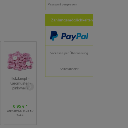
Passwort vergessen
Zahlungsmöglichkeiten
Vorkasse per Überweisung
Selbstabholer
Metallknopf
Knopf - Dirndl -
Holzknopf -
flach - Dirndl -
m
galvanisiert -
Karomuster -
Blume -
silber grau
pink/weiß
silberfarben
glänzend 10mm
15mm
0,95 € *
1,20 € *
1,90 € *
Grundpreis:
0,95 € /
Grundpreis:
1,20 € /
Grundpreis:
1,90 € /
Stück
Stück
Stück