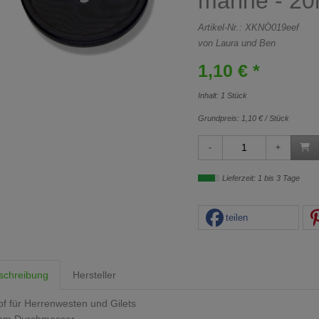
marine - 2
Artikel-Nr.:
XKNÖ019eef
von Laura und Ben
1,10 € *
Inhalt: 1 Stück
Grundpreis:
1,10 € / Stück
Lieferzeit: 1 bis 3 Tage
teilen
schreibung
Hersteller
f für Herrenwesten und Gilets
mm Durchmesser