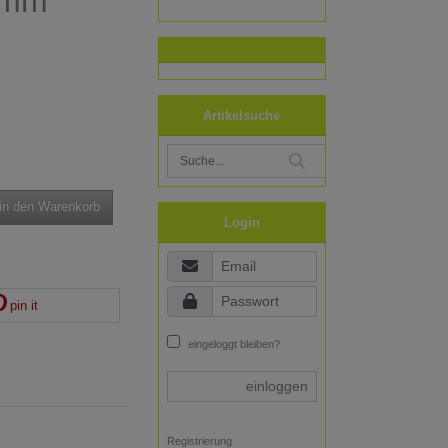
0mm
Artikelsuche
in den Warenkorb
Login
pin it
eingeloggt bleiben?
einloggen
Registrierung