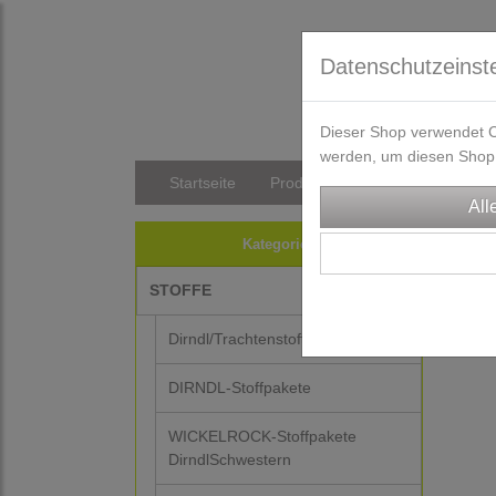
Datenschutzeinst
Dieser Shop verwendet Co
werden, um diesen Shop 
Startseite
Produkte
Versandkosten/Li
STO
Kategorien
H
inkl
STOFFE
Dirndl/Trachtenstoffe
DIRNDL-Stoffpakete
WICKELROCK-Stoffpakete
DirndlSchwestern