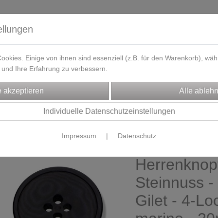
ellungen
okies. Einige von ihnen sind essenziell (z.B. für den Warenkorb), w
und Ihre Erfahrung zu verbessern.
eferzeit
Kontakt / Öffnungszeiten
Gutscheine
Designbeisp
FFE
Individuelle Datenschutzeinstellungen
ERRENWESTEN / Gilets Nähpakete
. Zubehör
Impressum
|
Datenschutz
Herrenknopf
Steinnuss -
Gilet - 4-Lo