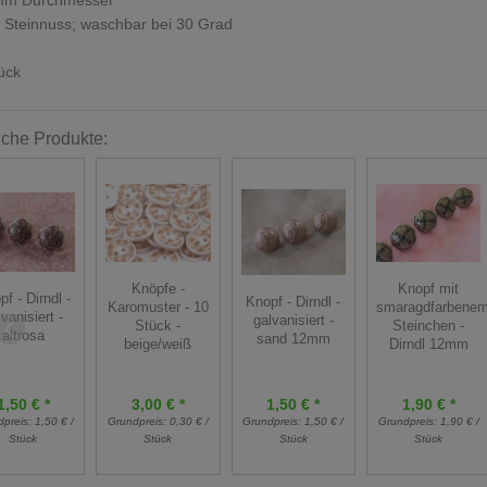
 Steinnuss; waschbar bei 30 Grad
ück
iche Produkte:
Knöpfe -
Knopf mit
f - Dirndl -
Knopf - Dirndl -
Karomuster - 10
smaragdfarbene
lvanisiert -
galvanisiert -
Stück -
Steinchen -
altrosa
sand 12mm
beige/weiß
Dirndl 12mm
1,50 € *
1,50 € *
3,00 € *
1,90 € *
Grundpreis:
1,50 € /
dpreis:
1,50 € /
Grundpreis:
0,30 € /
Grundpreis:
1,90 € /
Stück
Stück
Stück
Stück