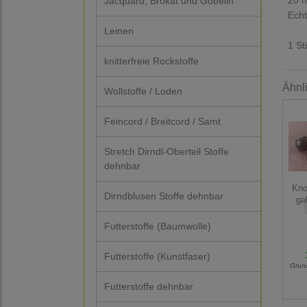
Jacquard, Brokat und Gobelin
Echt
Leinen
1 St
knitterfreie Rockstoffe
Ähnl
Wollstoffe / Loden
Feincord / Breitcord / Samt
Stretch Dirndl-Oberteil Stoffe
dehnbar
Knop
Dirndblusen Stoffe dehnbar
ga
Futterstoffe (Baumwolle)
Futterstoffe (Kunstfaser)
Grun
Futterstoffe dehnbar