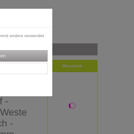
ährend andere verwendet
iele
Impressum
Warenkorb
 -
 Weste
ch -