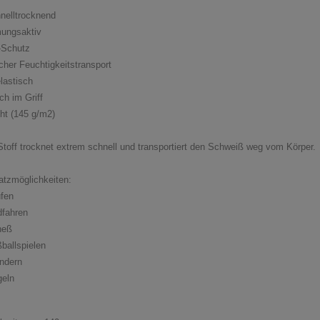
hnelltrocknend
mungsaktiv
-Schutz
scher Feuchtigkeitstransport
elastisch
ch im Griff
cht (145 g/m2)
Stoff trocknet extrem schnell und transportiert den Schweiß weg vom Körper.
atzmöglichkeiten:
ufen
dfahren
tneß
ßballspielen
ndern
geln