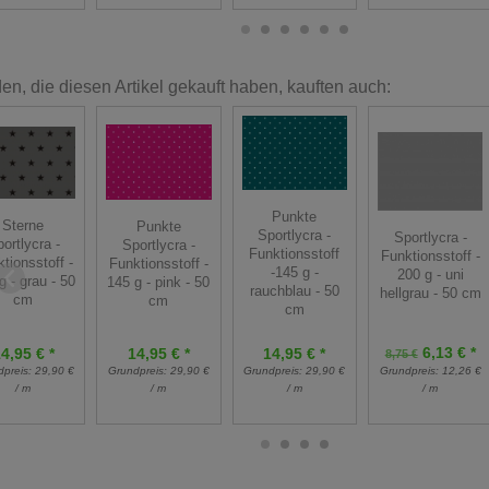
n, die diesen Artikel gekauft haben, kauften auch:
Punkte
Sterne
Punkte
Sportlycra -
Sportlycra -
ortlycra -
Sportlycra -
Funktionsstoff
Funktionsstoff -
tionsstoff -
Funktionsstoff -
-145 g -
200 g - uni
g - grau - 50
145 g - pink - 50
rauchblau - 50
hellgrau - 50 cm
cm
cm
cm
6,13 € *
4,95 € *
14,95 € *
14,95 € *
8,75 €
Grundpreis:
12,26 €
dpreis:
29,90 €
Grundpreis:
29,90 €
Grundpreis:
29,90 €
/ m
/ m
/ m
/ m