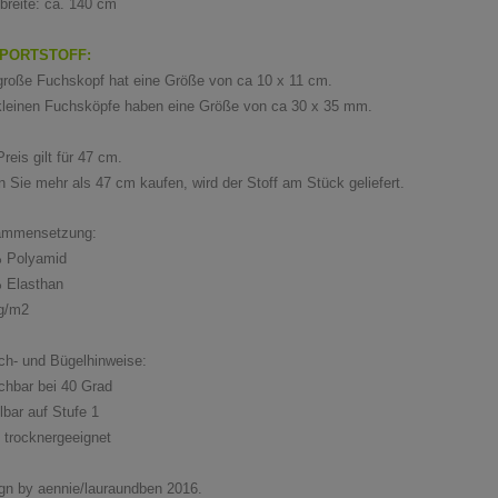
fbreite: ca. 140 cm
PORTSTOFF:
große Fuchskopf hat eine Größe von ca 10 x 11 cm.
kleinen Fuchsköpfe haben eine Größe von ca 30 x 35 mm.
reis gilt für 47 cm.
 Sie mehr als 47 cm kaufen, wird der Stoff am Stück geliefert.
ammensetzung:
 Polyamid
 Elasthan
g/m2
h- und Bügelhinweise:
hbar bei 40 Grad
lbar auf Stufe 1
t trocknergeeignet
gn by aennie/lauraundben 2016.