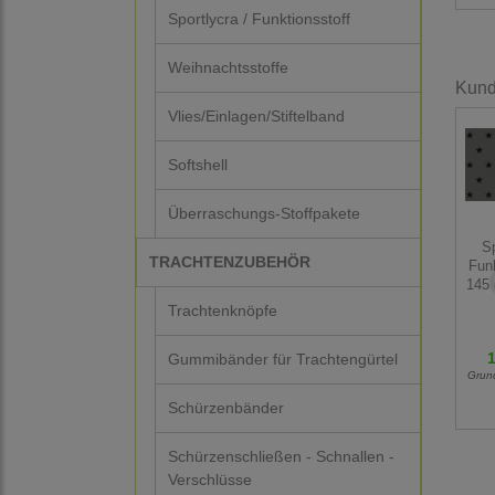
Sportlycra / Funktionsstoff
Weihnachtsstoffe
Kunde
Vlies/Einlagen/Stiftelband
Softshell
Überraschungs-Stoffpakete
Sp
TRACHTENZUBEHÖR
Funk
145 
Trachtenknöpfe
1
Gummibänder für Trachtengürtel
Grun
Schürzenbänder
Schürzenschließen - Schnallen -
Verschlüsse