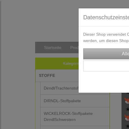
Datenschutzeinst
Dieser Shop verwendet Co
werden, um diesen Shop 
Startseite
Produkte
Versandkosten/Li
STO
Kategorien
STOFFE
-30%
Dirndl/Trachtenstoffe
DIRNDL-Stoffpakete
WICKELROCK-Stoffpakete
DirndlSchwestern