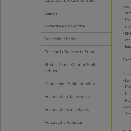
Jacquard, Brokat und Gobelin
- sc
Leinen
- at
- UV
knitterfreie Rockstoffe
- ra
- bi-
Wollstoffe / Loden
- wei
- lei
Feincord / Breitcord / Samt
Der 
Stretch Dirndl-Oberteil Stoffe
dehnbar
Eins
- La
Dirndblusen Stoffe dehnbar
- Ra
- Fi
Futterstoffe (Baumwolle)
- Fu
- Wa
Futterstoffe (Kunstfaser)
- Se
Futterstoffe dehnbar