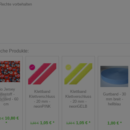
 Rechte vorbehalten
iche Produkte:
io Jersey
Klettband
Klettband
illestoff -
Gurtband - 30
Klettverschluss
Klettverschluss
ombird - 60
mm breit -
- 20 mm -
- 20 mm -
cm
hellblau
neonPINK
neonGELB
10,80 €
0 €
1,05 € *
1,05 € *
*
1,00 € *
1,50 €
1,50 €