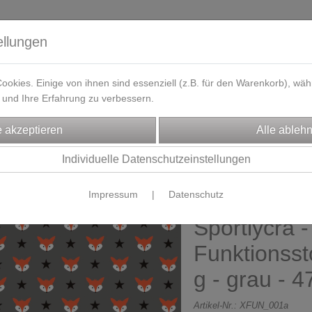
ellungen
okies. Einige von ihnen sind essenziell (z.B. für den Warenkorb), w
und Ihre Erfahrung zu verbessern.
eferzeit
Kontakt / Öffnungszeiten
Gutscheine
Designbeisp
FFE
Sportlycra / Funktionsstoff
Individuelle Datenschutzeinstellungen
Impressum
|
Datenschutz
Herr Fuchs
Sportlycra -
Funktionssto
g - grau - 
Artikel-Nr.:
XFUN_001a