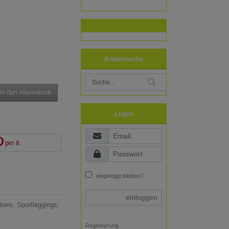
Artikelsuche
in den Warenkorb
Login
pin it
eingeloggt bleiben?
einloggen
tiers, Sportleggings,
Registrierung