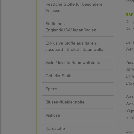
Stof
Festliche Stoffe für besondere
Anlässe
RAP
Der 
Stoffe aus
Die 
England/USA/Japan/Indien
Der P
Exklusive Stoffe aus Italien .
Jacquard . Brokat . Baumwolle
Wenn
Voile / leichte Baumwollstoffe
Zus
86 %
Gobelin-Stoffe
14 %
145 
Spitze
Wasc
Blusen-/Kleiderstoffe
Wasc
büge
Viskose
nich
Karostoffe
Desi