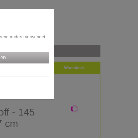
ährend andere verwendet
iele
Impressum
Warenkorb
ff - 145
47 cm