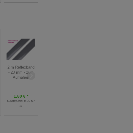
Sportlycra -
Badeanzug /
2 m Reflexband
Funktionsstoff -
Badeshirt Stoff -
- 20 mm - zum
200 g - uni
uni mint - 50 cm
Aufnähen
orange - 50 cm
2,63 € *
1,80 € *
9,00 € *
8,75 €
Grundpreis:
0,90 € /
Grundpreis:
5,26 € /
Grundpreis:
18,00 €
m
m
/ m