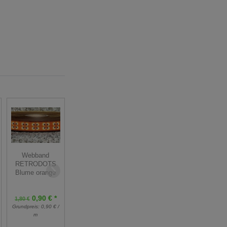
Reststück
Webband
Stretchjersey
RETRODOTS
Gurtband - 30
Stoff - lila
Blume orange
mm breit - braun
hellblau - 200
cm
0,90 € *
1,80 €
16,00 €
Grundpreis:
0,90 € /
32,00 €
1,00 € *
*
m