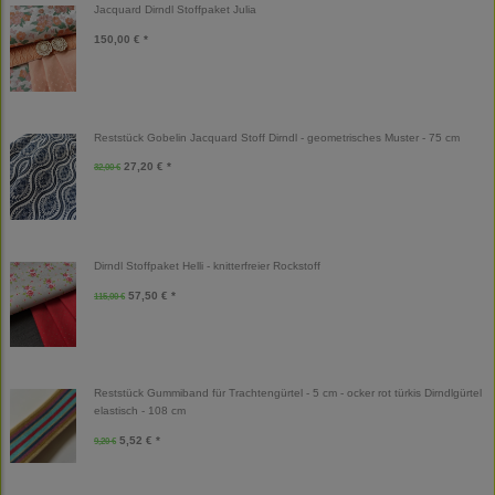
Jacquard Dirndl Stoffpaket Julia
150,00 € *
Reststück Gobelin Jacquard Stoff Dirndl - geometrisches Muster - 75 cm
27,20 € *
32,00 €
Dirndl Stoffpaket Helli - knitterfreier Rockstoff
57,50 € *
115,00 €
Reststück Gummiband für Trachtengürtel - 5 cm - ocker rot türkis Dirndlgürtel
elastisch - 108 cm
5,52 € *
9,20 €