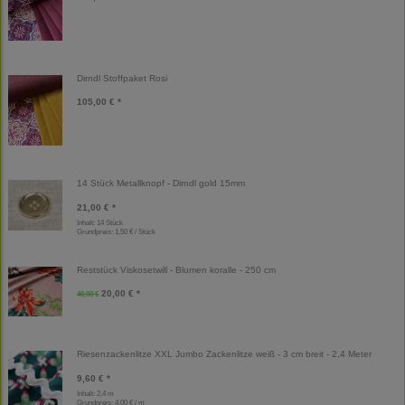
Dirndl Stoffpaket Rosi
105,00 € *
14 Stück Metallknopf - Dirndl gold 15mm
21,00 € *
Inhalt: 14 Stück
Grundpreis:
1,50 € / Stück
Reststück Viskosetwill - Blumen koralle - 250 cm
20,00 € *
40,00 €
Riesenzackenlitze XXL Jumbo Zackenlitze weiß - 3 cm breit - 2,4 Meter
9,60 € *
Inhalt: 2,4 m
Grundpreis:
4,00 € / m