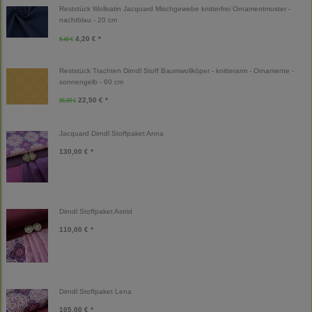
Reststück Wollsatin Jacquard Mischgewebe knitterfrei Ornamentmuster -
nachtblau - 20 cm
4,20 € *
8,40 €
Reststück Trachten Dirndl Stoff Baumwollköper - knitterarm - Ornamente -
sonnengelb - 60 cm
22,50 € *
25,00 €
Jacquard Dirndl Stoffpaket Anna
130,00 € *
Dirndl Stoffpaket Astrid
110,00 € *
Dirndl Stoffpaket Lena
105,00 € *