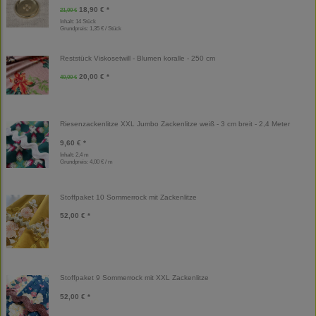
18,90 € *
21,00 €
Inhalt: 14 Stück
Grundpreis:
1,35 € / Stück
Reststück Viskosetwill - Blumen koralle - 250 cm
20,00 € *
40,00 €
Riesenzackenlitze XXL Jumbo Zackenlitze weiß - 3 cm breit - 2,4 Meter
9,60 € *
Inhalt: 2,4 m
Grundpreis:
4,00 € / m
Stoffpaket 10 Sommerrock mit Zackenlitze
52,00 € *
Stoffpaket 9 Sommerrock mit XXL Zackenlitze
52,00 € *