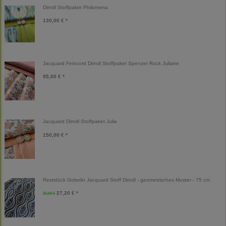
Dirndl Stoffpaket Philomena
130,00 € *
Jacquard Feincord Dirndl Stoffpaket Spenzer Rock Juliane
95,00 € *
Jacquard Dirndl Stoffpaket Julia
150,00 € *
Reststück Gobelin Jacquard Stoff Dirndl - geometrisches Muster - 75 cm
27,20 € *
32,00 €