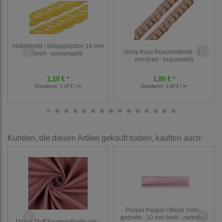
Häkelborte / Klöppelspitze 16 mm
Vichy-Karo Rüschenborte - 17
breit - sonnengelb
mm breit - braun/weiß
1,10 € *
1,80 € *
Grundpreis:
1,10 € / m
Grundpreis:
1,80 € / m
Kunden, die diesen Artikel gekauft haben, kauften auch:
Paspel Paspol / Biese Satin -
gedreht - 10 mm breit - zartrosa -
Dirndl Stoff Baumwollsatin uni -