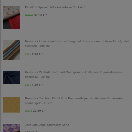
Dirndl Stoffpaket Helli - knitterfreier Rockstoff
57,50 € *
115,00 €
Reststück Gummiband für Trachtengürtel - 5 cm - ocker rot türkis Dirndlgürtel
elastisch - 108 cm
5,52 € *
9,20 €
Reststück Wollsatin Jacquard Mischgewebe knitterfrei Ornamentmuster -
nachtblau - 20 cm
4,20 € *
8,40 €
Reststück Trachten Dirndl Stoff Baumwollköper - knitterarm - Ornamente -
sonnengelb - 60 cm
22,50 € *
25,00 €
Jacquard Dirndl Stoffpaket Anna