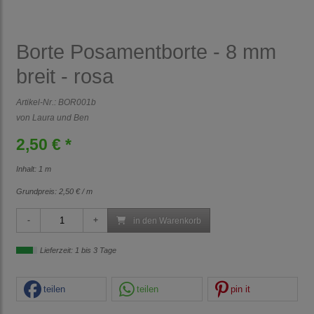
Borte Posamentborte - 8 mm
breit - rosa
Artikel-Nr.:
BOR001b
von Laura und Ben
2,50 € *
Inhalt: 1 m
Grundpreis:
2,50 € / m
in den Warenkorb
Lieferzeit: 1 bis 3 Tage
teilen
teilen
pin it