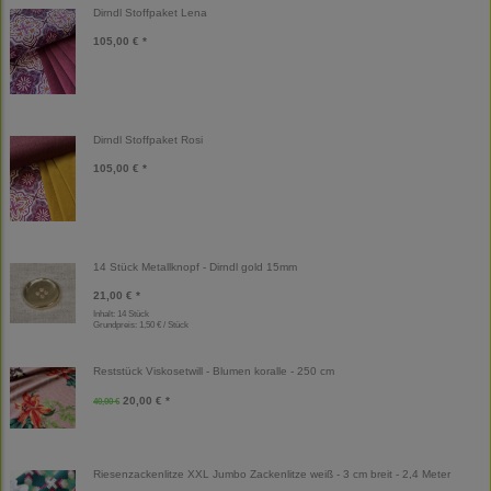
Dirndl Stoffpaket Lena
105,00 € *
Dirndl Stoffpaket Rosi
105,00 € *
14 Stück Metallknopf - Dirndl gold 15mm
21,00 € *
Inhalt: 14 Stück
Grundpreis:
1,50 € / Stück
Reststück Viskosetwill - Blumen koralle - 250 cm
20,00 € *
40,00 €
Riesenzackenlitze XXL Jumbo Zackenlitze weiß - 3 cm breit - 2,4 Meter