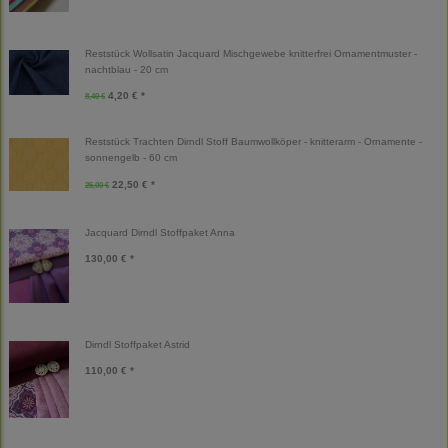
Reststück Wollsatin Jacquard Mischgewebe knitterfrei Ornamentmuster -
nachtblau - 20 cm
4,20 € *
8,40 €
Reststück Trachten Dirndl Stoff Baumwollköper - knitterarm - Ornamente -
sonnengelb - 60 cm
22,50 € *
25,00 €
Jacquard Dirndl Stoffpaket Anna
130,00 € *
Dirndl Stoffpaket Astrid
110,00 € *