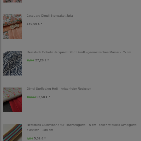
Jacquard Dirndl Stoffpaket Julia
150,00 € *
Reststück Gobelin Jacquard Stoff Dirndl - geometrisches Muster - 75 cm
27,20 € *
32,00 €
Dirndl Stoffpaket Helli - knitterfreier Rockstoff
57,50 € *
115,00 €
Reststück Gummiband für Trachtengürtel - 5 cm - ocker rot türkis Dirndlgürtel
elastisch - 108 cm
5,52 € *
9,20 €