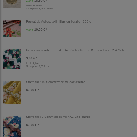
18,90 € *
21,00 €
Inhalt: 14 Stück
Grundpreis:
1,35 € / Stück
Reststück Viskosetwill - Blumen koralle - 250 cm
20,00 € *
40,00 €
Riesenzackenlitze XXL Jumbo Zackenlitze weiß - 3 cm breit - 2,4 Meter
9,60 € *
Inhalt: 2,4 m
Grundpreis:
4,00 € / m
Stoffpaket 10 Sommerrock mit Zackenlitze
52,00 € *
Stoffpaket 9 Sommerrock mit XXL Zackenlitze
52,00 € *