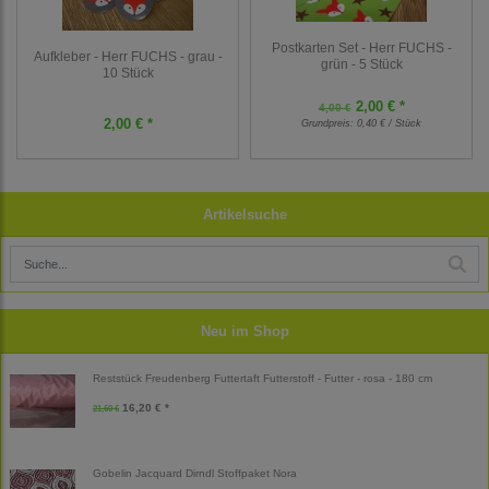
Postkarten Set - Herr FUCHS -
Aufkleber - Herr FUCHS - grau -
grün - 5 Stück
10 Stück
2,00 € *
4,00 €
2,00 € *
Grundpreis:
0,40 € / Stück
Artikelsuche
Neu im Shop
Reststück Freudenberg Futtertaft Futterstoff - Futter - rosa - 180 cm
16,20 € *
21,60 €
Gobelin Jacquard Dirndl Stoffpaket Nora