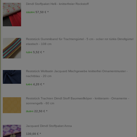
Dirndl Stoffpaket Helli - knitterfreier Rockstoff
57,50 € *
115,00 €
Reststück Gummiband für Trachtengürtel - 5 cm - ocker rot türkis Dirndlgürtel
elastisch - 108 cm
5,52 € *
9,20 €
Reststück Wollsatin Jacquard Mischgewebe knitterfrei Ornamentmuster -
nachtblau - 20 cm
4,20 € *
8,40 €
Reststück Trachten Dirndl Stoff Baumwollköper - knitterarm - Ornamente -
sonnengelb - 60 cm
22,50 € *
25,00 €
Jacquard Dirndl Stoffpaket Anna
130,00 € *