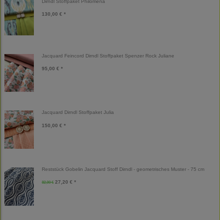
Dirndl Stoffpaket Philomena
130,00 € *
Jacquard Feincord Dirndl Stoffpaket Spenzer Rock Juliane
95,00 € *
Jacquard Dirndl Stoffpaket Julia
150,00 € *
Reststück Gobelin Jacquard Stoff Dirndl - geometrisches Muster - 75 cm
27,20 € *
32,00 €