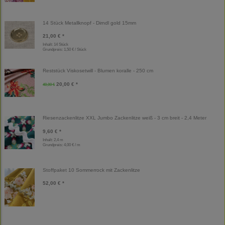
14 Stück Metallknopf - Dirndl gold 15mm
21,00 € *
Inhalt: 14 Stück
Grundpreis:
1,50 € / Stück
Reststück Viskosetwill - Blumen koralle - 250 cm
20,00 € *
40,00 €
Riesenzackenlitze XXL Jumbo Zackenlitze weiß - 3 cm breit - 2,4 Meter
9,60 € *
Inhalt: 2,4 m
Grundpreis:
4,00 € / m
Stoffpaket 10 Sommerrock mit Zackenlitze
52,00 € *