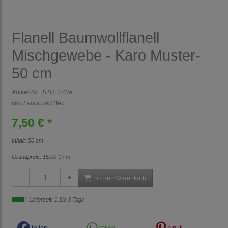
Flanell Baumwollflanell
Mischgewebe - Karo Muster-
50 cm
Artikel-Nr.:
STO_270a
von Laura und Ben
7,50 € *
Inhalt: 50 cm
Grundpreis:
15,00 € / m
in den Warenkorb
Lieferzeit: 1 bis 3 Tage
teilen
teilen
pin it