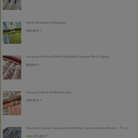
Dirndl Stoffpaket Philomena
130,00 € *
Jacquard Feincord Dirndl Stoffpaket Spenzer Rock Juliane
95,00 € *
Jacquard Dirndl Stoffpaket Julia
150,00 € *
Reststück Gobelin Jacquard Stoff Dirndl - geometrisches Muster - 75 cm
27,20 € *
32,00 €