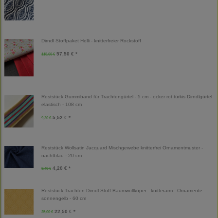
Dirndl Stoffpaket Helli - knitterfreier Rockstoff
57,50 € *
115,00 €
Reststück Gummiband für Trachtengürtel - 5 cm - ocker rot türkis Dirndlgürtel
elastisch - 108 cm
5,52 € *
9,20 €
Reststück Wollsatin Jacquard Mischgewebe knitterfrei Ornamentmuster -
nachtblau - 20 cm
4,20 € *
8,40 €
Reststück Trachten Dirndl Stoff Baumwollköper - knitterarm - Ornamente -
sonnengelb - 60 cm
22,50 € *
25,00 €