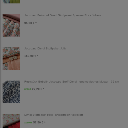
Jacquard Feincord Dirndl Stoffpaket Spenzer Rock Juliane
95,00 € *
Jacquard Dirndl Stoffpaket Julia
150,00 € *
Reststück Gobelin Jacquard Stoff Dirndl - geometrisches Muster - 75 cm
27,20 € *
32,00 €
Dirndl Stoffpaket Helli - knitterfreier Rockstoff
57,50 € *
115,00 €