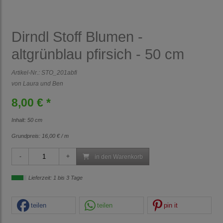
Dirndl Stoff Blumen -
altgrünblau pfirsich - 50 cm
Artikel-Nr.:
STO_201abfi
von Laura und Ben
8,00 € *
Inhalt: 50 cm
Grundpreis:
16,00 € / m
in den Warenkorb
Lieferzeit: 1 bis 3 Tage
teilen
teilen
pin it