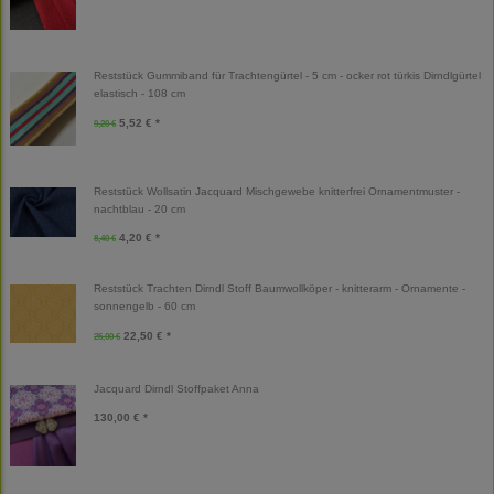
Reststück Gummiband für Trachtengürtel - 5 cm - ocker rot türkis Dirndlgürtel
elastisch - 108 cm
5,52 € *
9,20 €
Reststück Wollsatin Jacquard Mischgewebe knitterfrei Ornamentmuster -
nachtblau - 20 cm
4,20 € *
8,40 €
Reststück Trachten Dirndl Stoff Baumwollköper - knitterarm - Ornamente -
sonnengelb - 60 cm
22,50 € *
25,00 €
Jacquard Dirndl Stoffpaket Anna
130,00 € *