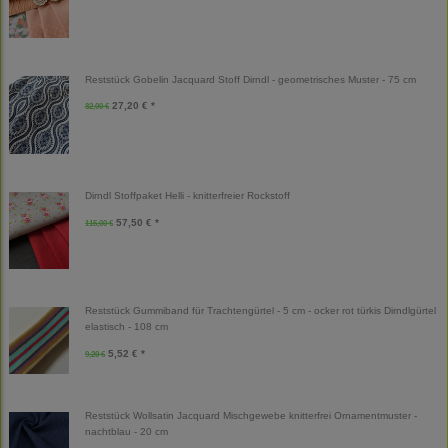
Reststück Gobelin Jacquard Stoff Dirndl - geometrisches Muster - 75 cm
27,20 € *
32,00 €
Dirndl Stoffpaket Helli - knitterfreier Rockstoff
57,50 € *
115,00 €
Reststück Gummiband für Trachtengürtel - 5 cm - ocker rot türkis Dirndlgürtel
elastisch - 108 cm
5,52 € *
9,20 €
Reststück Wollsatin Jacquard Mischgewebe knitterfrei Ornamentmuster -
nachtblau - 20 cm