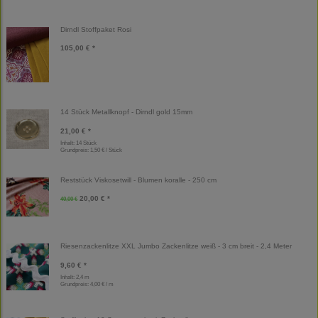
Dirndl Stoffpaket Rosi
105,00 € *
14 Stück Metallknopf - Dirndl gold 15mm
21,00 € *
Inhalt: 14 Stück
Grundpreis:
1,50 € / Stück
Reststück Viskosetwill - Blumen koralle - 250 cm
20,00 € *
40,00 €
Riesenzackenlitze XXL Jumbo Zackenlitze weiß - 3 cm breit - 2,4 Meter
9,60 € *
Inhalt: 2,4 m
Grundpreis:
4,00 € / m