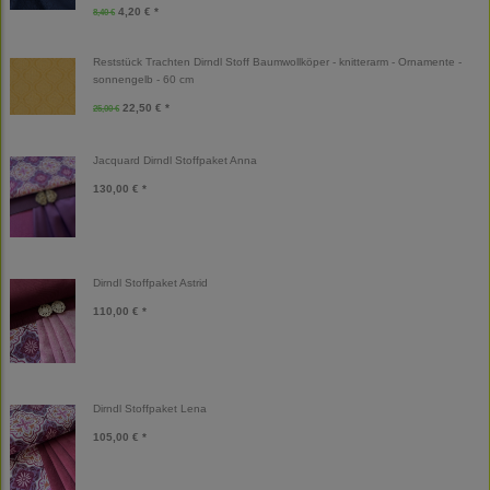
4,20 € *
8,40 €
Reststück Trachten Dirndl Stoff Baumwollköper - knitterarm - Ornamente -
sonnengelb - 60 cm
22,50 € *
25,00 €
Jacquard Dirndl Stoffpaket Anna
130,00 € *
Dirndl Stoffpaket Astrid
110,00 € *
Dirndl Stoffpaket Lena
105,00 € *