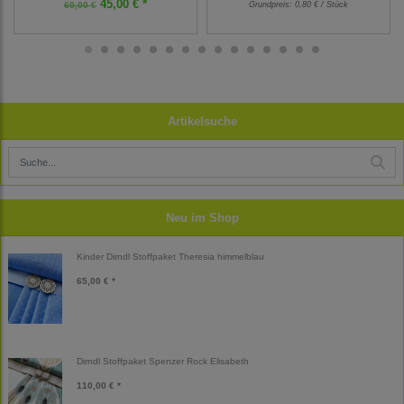
45,00 € *
60,00 €
Grundpreis:
0,80 € / Stück
Artikelsuche
Neu im Shop
Kinder Dirndl Stoffpaket Theresia himmelblau
65,00 € *
Dirndl Stoffpaket Spenzer Rock Elisabeth
110,00 € *