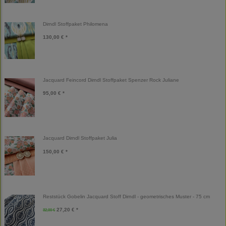
Dirndl Stoffpaket Philomena
130,00 € *
Jacquard Feincord Dirndl Stoffpaket Spenzer Rock Juliane
95,00 € *
Jacquard Dirndl Stoffpaket Julia
150,00 € *
Reststück Gobelin Jacquard Stoff Dirndl - geometrisches Muster - 75 cm
27,20 € *
32,00 €