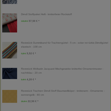
Dirndl Stoffpaket Helli - knitterfreier Rockstoff
57,50 € *
115,00 €
Reststück Gummiband für Trachtengürtel - 5 cm - ocker rot türkis Dirndlgürtel
elastisch - 108 cm
5,52 € *
9,20 €
Reststück Wollsatin Jacquard Mischgewebe knitterfrei Ornamentmuster -
nachtblau - 20 cm
4,20 € *
8,40 €
Reststück Trachten Dirndl Stoff Baumwollköper - knitterarm - Ornamente -
sonnengelb - 60 cm
22,50 € *
25,00 €