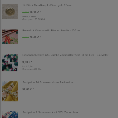
14 Stück Metallknopf - Dirndl gold 15mm
18,90 € *
21,00 €
Inhalt: 14 Stück
Grundpreis:
1,35 € / Stück
Reststück Viskosetwill - Blumen koralle - 250 cm
20,00 € *
40,00 €
Riesenzackenlitze XXL Jumbo Zackenlitze weiß - 3 cm breit - 2,4 Meter
9,60 € *
Inhalt: 2,4 m
Grundpreis:
4,00 € / m
Stoffpaket 10 Sommerrock mit Zackenlitze
52,00 € *
Stoffpaket 9 Sommerrock mit XXL Zackenlitze