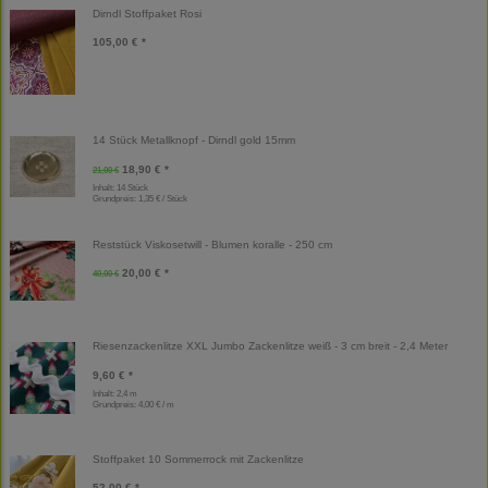
Dirndl Stoffpaket Rosi
105,00 € *
14 Stück Metallknopf - Dirndl gold 15mm
18,90 € *
21,00 €
Inhalt: 14 Stück
Grundpreis:
1,35 € / Stück
Reststück Viskosetwill - Blumen koralle - 250 cm
20,00 € *
40,00 €
Riesenzackenlitze XXL Jumbo Zackenlitze weiß - 3 cm breit - 2,4 Meter
9,60 € *
Inhalt: 2,4 m
Grundpreis:
4,00 € / m
Stoffpaket 10 Sommerrock mit Zackenlitze
52,00 € *