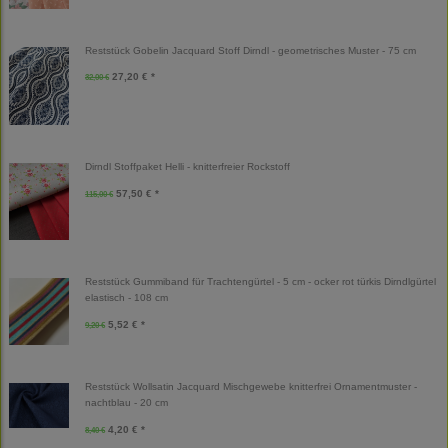
Reststück Gobelin Jacquard Stoff Dirndl - geometrisches Muster - 75 cm
27,20 € *
32,00 €
Dirndl Stoffpaket Helli - knitterfreier Rockstoff
57,50 € *
115,00 €
Reststück Gummiband für Trachtengürtel - 5 cm - ocker rot türkis Dirndlgürtel
elastisch - 108 cm
5,52 € *
9,20 €
Reststück Wollsatin Jacquard Mischgewebe knitterfrei Ornamentmuster -
nachtblau - 20 cm
4,20 € *
8,40 €