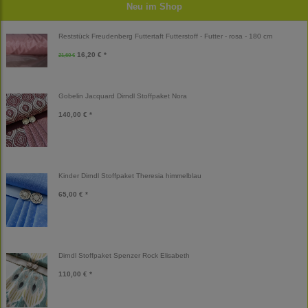
Neu im Shop
Reststück Freudenberg Futtertaft Futterstoff - Futter - rosa - 180 cm
16,20 € *
21,60 €
Gobelin Jacquard Dirndl Stoffpaket Nora
140,00 € *
Kinder Dirndl Stoffpaket Theresia himmelblau
65,00 € *
Dirndl Stoffpaket Spenzer Rock Elisabeth
110,00 € *