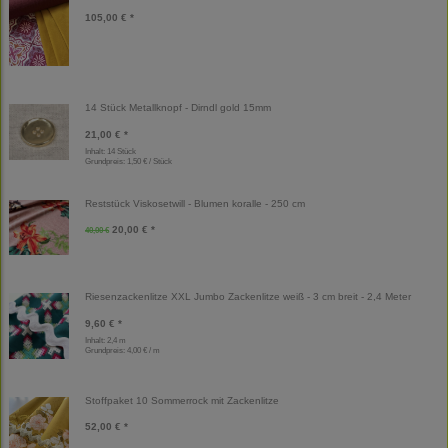
105,00 € *
14 Stück Metallknopf - Dirndl gold 15mm
21,00 € *
Inhalt: 14 Stück
Grundpreis:
1,50 € / Stück
Reststück Viskosetwill - Blumen koralle - 250 cm
20,00 € *
40,00 €
Riesenzackenlitze XXL Jumbo Zackenlitze weiß - 3 cm breit - 2,4 Meter
9,60 € *
Inhalt: 2,4 m
Grundpreis:
4,00 € / m
Stoffpaket 10 Sommerrock mit Zackenlitze
52,00 € *