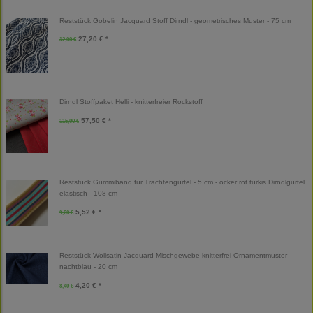
Reststück Gobelin Jacquard Stoff Dirndl - geometrisches Muster - 75 cm
27,20 € *
32,00 €
Dirndl Stoffpaket Helli - knitterfreier Rockstoff
57,50 € *
115,00 €
Reststück Gummiband für Trachtengürtel - 5 cm - ocker rot türkis Dirndlgürtel
elastisch - 108 cm
5,52 € *
9,20 €
Reststück Wollsatin Jacquard Mischgewebe knitterfrei Ornamentmuster -
nachtblau - 20 cm
4,20 € *
8,40 €