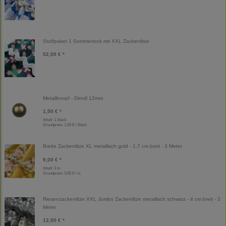
Stoffpaket 1 Sommerrock mit XXL Zackenlitze
52,00 € *
Metallknopf - Dirndl 12mm
1,50 € *
Inhalt: 1 Stück
Grundpreis:
1,50 € / Stück
Breite Zackenlitze XL metallisch gold - 1,7 cm breit - 3 Meter
9,00 € *
Inhalt: 3 m
Grundpreis:
3,00 € / m
Riesenzackenlitze XXL Jumbo Zackenlitze metallisch schwarz - 4 cm breit - 3
Meter
12,00 € *