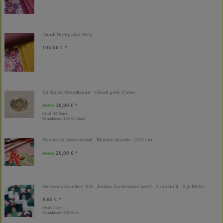
Dirndl Stoffpaket Rosi
105,00 € *
14 Stück Metallknopf - Dirndl gold 15mm
18,90 € *
21,00 €
Inhalt: 14 Stück
Grundpreis:
1,35 € / Stück
Reststück Viskosetwill - Blumen koralle - 250 cm
20,00 € *
40,00 €
Riesenzackenlitze XXL Jumbo Zackenlitze weiß - 3 cm breit - 2,4 Meter
9,60 € *
Inhalt: 2,4 m
Grundpreis:
4,00 € / m