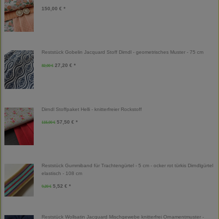
150,00 € *
Reststück Gobelin Jacquard Stoff Dirndl - geometrisches Muster - 75 cm
27,20 € *
32,00 €
Dirndl Stoffpaket Helli - knitterfreier Rockstoff
57,50 € *
115,00 €
Reststück Gummiband für Trachtengürtel - 5 cm - ocker rot türkis Dirndlgürtel
elastisch - 108 cm
5,52 € *
9,20 €
Reststück Wollsatin Jacquard Mischgewebe knitterfrei Ornamentmuster -