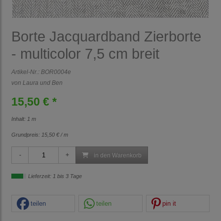
Borte Jacquardband Zierborte
- multicolor 7,5 cm breit
Artikel-Nr.:
BOR0004e
von Laura und Ben
15,50 € *
Inhalt: 1 m
Grundpreis:
15,50 € / m
in den Warenkorb
Lieferzeit: 1 bis 3 Tage
teilen
teilen
pin it