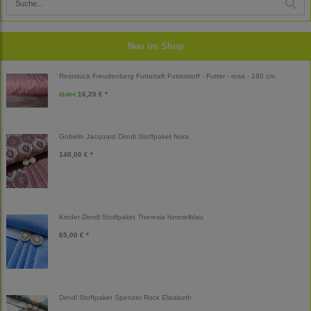
Neu im Shop
Reststück Freudenberg Futtertaft Futterstoff - Futter - rosa - 180 cm
16,20 € *
21,60 €
Gobelin Jacquard Dirndl Stoffpaket Nora
140,00 € *
Kinder Dirndl Stoffpaket Theresia himmelblau
65,00 € *
Dirndl Stoffpaket Spenzer Rock Elisabeth