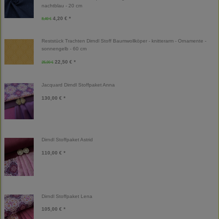
nachtblau - 20 cm
4,20 € *
8,40 €
Reststück Trachten Dirndl Stoff Baumwollköper - knitterarm - Ornamente -
sonnengelb - 60 cm
22,50 € *
25,00 €
Jacquard Dirndl Stoffpaket Anna
130,00 € *
Dirndl Stoffpaket Astrid
110,00 € *
Dirndl Stoffpaket Lena
105,00 € *