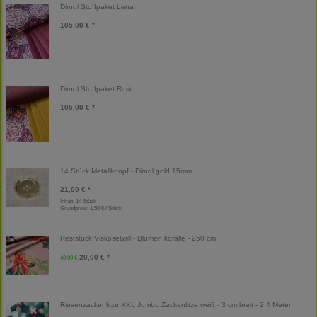
Dirndl Stoffpaket Lena
105,00 € *
Dirndl Stoffpaket Rosi
105,00 € *
14 Stück Metallknopf - Dirndl gold 15mm
21,00 € *
Inhalt: 14 Stück
Grundpreis:
1,50 € / Stück
Reststück Viskosetwill - Blumen koralle - 250 cm
20,00 € *
40,00 €
Riesenzackenlitze XXL Jumbo Zackenlitze weiß - 3 cm breit - 2,4 Meter