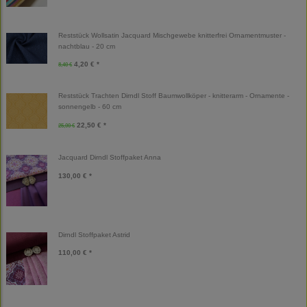
Reststück Wollsatin Jacquard Mischgewebe knitterfrei Ornamentmuster -
nachtblau - 20 cm
4,20 € *
8,40 €
Reststück Trachten Dirndl Stoff Baumwollköper - knitterarm - Ornamente -
sonnengelb - 60 cm
22,50 € *
25,00 €
Jacquard Dirndl Stoffpaket Anna
130,00 € *
Dirndl Stoffpaket Astrid
110,00 € *