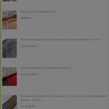
Jacquard Dirndl Stoffpaket Julia
150,00 € *
Reststück Gobelin Jacquard Stoff Dirndl - geometrisches Muster - 75 cm
27,20 € *
32,00 €
Dirndl Stoffpaket Helli - knitterfreier Rockstoff
57,50 € *
115,00 €
Reststück Gummiband für Trachtengürtel - 5 cm - ocker rot türkis Dirndlgürtel
elastisch - 108 cm
5,52 € *
9,20 €