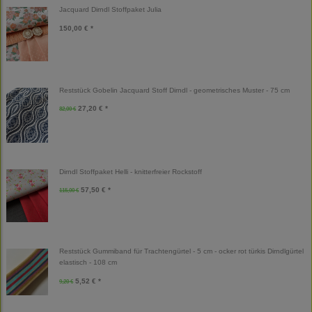
Jacquard Dirndl Stoffpaket Julia
150,00 € *
Reststück Gobelin Jacquard Stoff Dirndl - geometrisches Muster - 75 cm
27,20 € *
32,00 €
Dirndl Stoffpaket Helli - knitterfreier Rockstoff
57,50 € *
115,00 €
Reststück Gummiband für Trachtengürtel - 5 cm - ocker rot türkis Dirndlgürtel
elastisch - 108 cm
5,52 € *
9,20 €