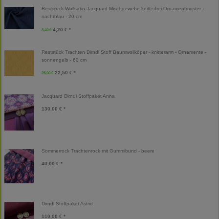
Reststück Wollsatin Jacquard Mischgewebe knitterfrei Ornamentmuster -
nachtblau - 20 cm
4,20 € *
8,40 €
Reststück Trachten Dirndl Stoff Baumwollköper - knitterarm - Ornamente -
sonnengelb - 60 cm
22,50 € *
25,00 €
Jacquard Dirndl Stoffpaket Anna
130,00 € *
Sommerrock Trachtenrock mit Gummibund - beere
40,00 € *
Dirndl Stoffpaket Astrid
110,00 € *