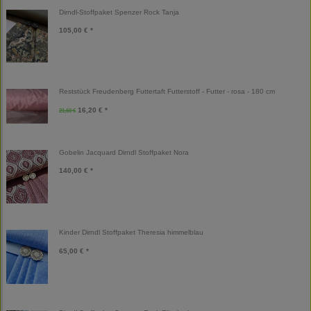
Dirndl-Stoffpaket Spenzer Rock Tanja
105,00 € *
Reststück Freudenberg Futtertaft Futterstoff - Futter - rosa - 180 cm
16,20 € *
21,60 €
Gobelin Jacquard Dirndl Stoffpaket Nora
140,00 € *
Kinder Dirndl Stoffpaket Theresia himmelblau
65,00 € *