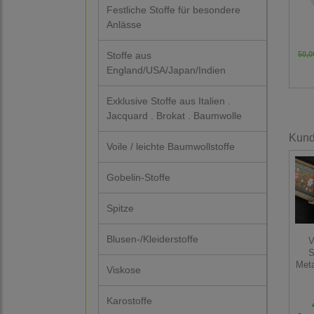
Festliche Stoffe für besondere
Anlässe
Stoffe aus
50,0
England/USA/Japan/Indien
Exklusive Stoffe aus Italien .
Jacquard . Brokat . Baumwolle
Kunde
Voile / leichte Baumwollstoffe
Gobelin-Stoffe
Spitze
Blusen-/Kleiderstoffe
V
S
Meta
Viskose
Karostoffe