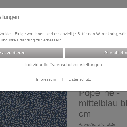
ellungen
okies. Einige von ihnen sind essenziell (z.B. für den Warenkorb), w
und Ihre Erfahrung zu verbessern.
eferzeit
Kontakt / Öffnungszeiten
Gutscheine
Designbeisp
FFE
Dirndl/Trachtenstoffe
Individuelle Datenschutzeinstellungen
Impressum
|
Datenschutz
Baumwollsto
Popeline -
mittelblau b
cm
Artikel-Nr.:
STO_201jc