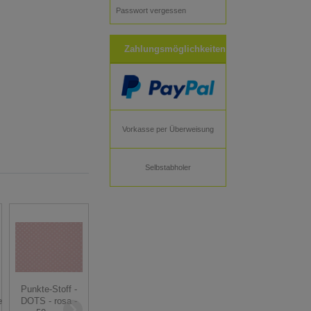
Passwort vergessen
Zahlungsmöglichkeiten
Vorkasse per Überweisung
Selbstabholer
Reststück
ROTKÄPPCHEN
Punkte-Stoff -
VICHY KARO-
Stoff -
DOTS - rosa -
e
Stoff - rot - 5
Zwergenschön -