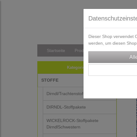
Datenschutzeinst
Dieser Shop verwendet Co
werden, um diesen Shop 
Startseite
Produkte
Versandkosten/Li
STO
Kategorien
STOFFE
Dirndl/Trachtenstoffe
DIRNDL-Stoffpakete
WICKELROCK-Stoffpakete
DirndlSchwestern