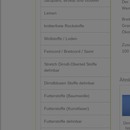
Jacquard, Brokat und Gobelin
Der 
Wenn
Leinen
Brei
Gra
knitterfreie Rockstoffe
Ökot
Wollstoffe / Loden
Zus
100
Feincord / Breitcord / Samt
Stretch Dirndl-Oberteil Stoffe
dehnbar
Ähnl
Dirndblusen Stoffe dehnbar
Futterstoffe (Baumwolle)
Futterstoffe (Kunstfaser)
Futterstoffe dehnbar
Dirn
hi