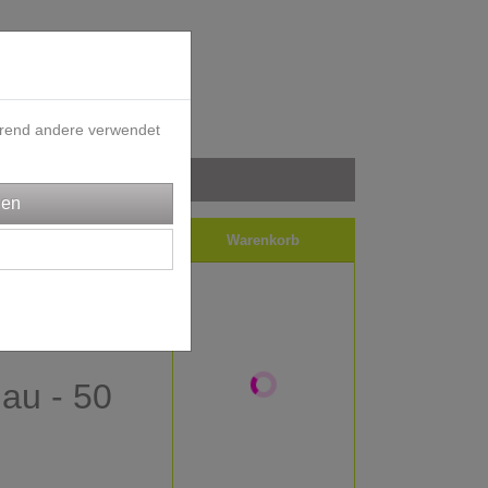
ährend andere verwendet
iele
Impressum
Warenkorb
ff
lau - 50