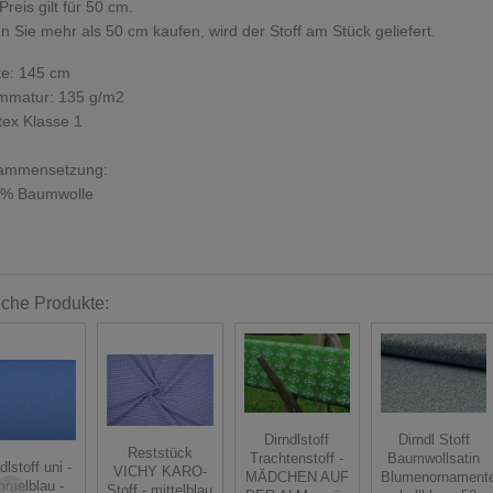
Preis gilt für 50 cm.
 Sie mehr als 50 cm kaufen, wird der Stoff am Stück geliefert.
te: 145 cm
mmatur: 135 g/m2
ex Klasse 1
ammensetzung:
 % Baumwolle
iche Produkte:
Dirndlstoff
Dirndl Stoff
Reststück
Trachtenstoff -
Baumwollsatin
dlstoff uni -
VICHY KARO-
MÄDCHEN AUF
Blumenornament
mmelblau -
Stoff - mittelblau