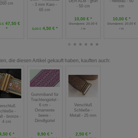
DER ALM - grün
- hellblau - 50
200 cm
- 3 mm Karo -
- 50 cm
cm
65 cm
10,00 € *
10,00 € *
47,50 €
0 €
Grundpreis:
20,00 €
Grundpreis:
20,00 €
4,50 € *
*
9,00 €
/ m
/ m
n, die diesen Artikel gekauft haben, kauften auch:
Gummiband für
Trachtengürtel -
Verschluß
6 cm -
erschluß
Schließe -
Ornamente
chließe -
Metall - 25 mm
beere -
ll - bronze -
Dirndlgürtel
4 cm
4,50 € *
9,90 € *
2,50 € *