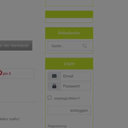
Artikelsuche
in den Warenkorb
Login
pin it
eingeloggt bleiben?
einloggen
ieles mehr!
Registrierung