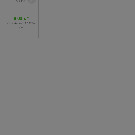
50 cm
mm Karo -
50 cm
120cm
6,00 € *
8,00 € *
10,92 €
Grundpreis:
12,00 €
Grundpreis:
16,00 €
16,80 €
*
/ m
/ m