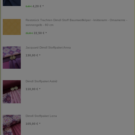
4,20 € *
8,40 €
Reststück Trachten Dirndl Stoff Baumwollköper - knitterarm - Ornamente -
sonnengelb - 60 cm
22,50 € *
25,00 €
Jacquard Dirndl Stoffpaket Anna
130,00 € *
Dirndl Stoffpaket Astrid
110,00 € *
Dirndl Stoffpaket Lena
105,00 € *