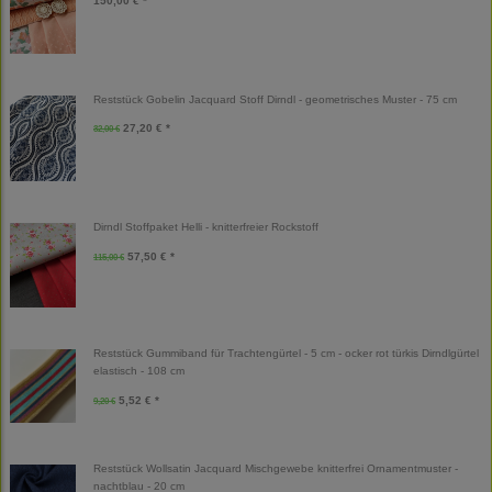
150,00 € *
Reststück Gobelin Jacquard Stoff Dirndl - geometrisches Muster - 75 cm
27,20 € *
32,00 €
Dirndl Stoffpaket Helli - knitterfreier Rockstoff
57,50 € *
115,00 €
Reststück Gummiband für Trachtengürtel - 5 cm - ocker rot türkis Dirndlgürtel
elastisch - 108 cm
5,52 € *
9,20 €
Reststück Wollsatin Jacquard Mischgewebe knitterfrei Ornamentmuster -
nachtblau - 20 cm