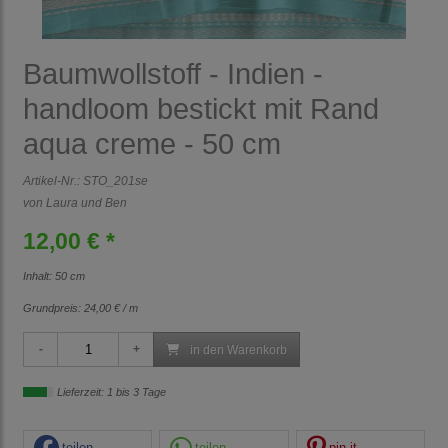
Baumwollstoff - Indien -
handloom bestickt mit Rand
aqua creme - 50 cm
Artikel-Nr.:
STO_201se
von Laura und Ben
12,00 € *
Inhalt: 50 cm
Grundpreis:
24,00 € / m
in den Warenkorb
Lieferzeit: 1 bis 3 Tage
teilen
teilen
pin it