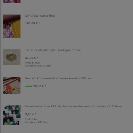
Dirndl Stoffpaket Rosi
105,00 € *
14 Stück Metallknopf - Dirndl gold 15mm
21,00 € *
Inhalt: 14 Stück
Grundpreis:
1,50 € / Stück
Reststück Viskosetwill - Blumen koralle - 250 cm
20,00 € *
40,00 €
Riesenzackenlitze XXL Jumbo Zackenlitze weiß - 3 cm breit - 2,4 Meter
9,60 € *
Inhalt: 2,4 m
Grundpreis:
4,00 € / m