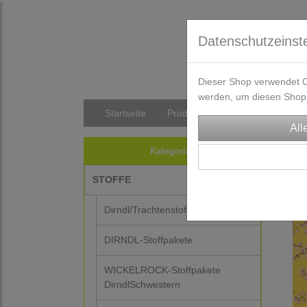
Datenschutzeinst
Dieser Shop verwendet Co
werden, um diesen Shop 
Startseite
Produkte
Versandkosten/Li
STO
Kategorien
STOFFE
Dirndl/Trachtenstoffe
DIRNDL-Stoffpakete
WICKELROCK-Stoffpakete
DirndlSchwestern