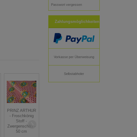
Passwort vergessen
Zahlungsmöglichkeiten
Vorkasse per Überweisung
Selbstabholer
PRINZ ARTHUR
Dirndlstoff
- Froschkönig
Wintervögel -
Sophia Blumen
Stoff -
grün - 50 cm
Stoff - hellblau -
Zwergenschön -
50 cm
50 cm