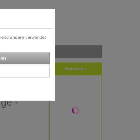
ährend andere verwendet
iele
Impressum
Warenkorb
ff -
ge -