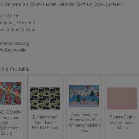
 Sie mehr als 50 cm kaufen, wird der Stoff am Stück geliefert.
te: 110 cm
mmatur: 125 g/m2
chbar bei 30 Grad
ammensetzung:
 % Baumwolle
iche Produkte:
SENSCHÖN
Zwergenschön
Eichhörnchen
Punkte-Stoff -
ornröschen
Baumwollstoff -
Stoff lime -
DOTS - rosa -
Stoff -
Winterwunderland
RETRO 50 cm
50 cm
rgenschön -
- 50 cm
50 cm