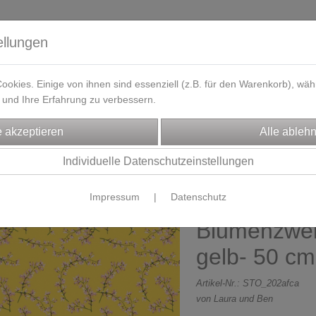
ellungen
okies. Einige von ihnen sind essenziell (z.B. für den Warenkorb), w
und Ihre Erfahrung zu verbessern.
eferzeit
Kontakt / Öffnungszeiten
Gutscheine
Designbeisp
FFE
Blusen-/Kleiderstoffe
Individuelle Datenschutzeinstellungen
Impressum
|
Datenschutz
Baumwollsto
Blumenzwei
gelb- 50 cm
Artikel-Nr.:
STO_202afca
von Laura und Ben