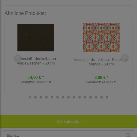
Ähnliche Produkte:
Leinenstoff - dunkelbraun -
Kissing birds - Jolijou - Popeline -
vorgewaschen - 50 cm
orange - 50 cm
14,00 € *
8,00 € *
Grundpreis:
28,00 € / m
Grundpreis:
16,00 € / m
Artikelsuche