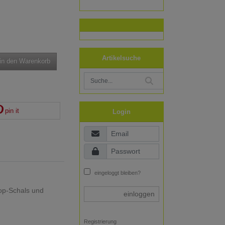
Artikelsuche
in den Warenkorb
pin it
Login
eingeloggt bleiben?
oop-Schals und
einloggen
Registrierung