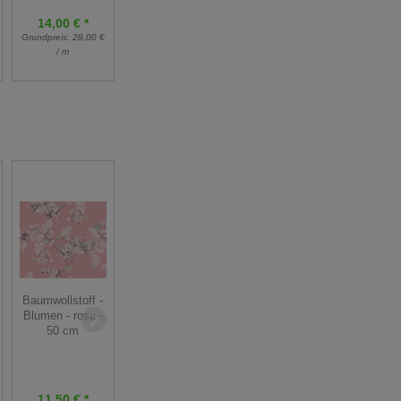
grün - 175 cm
14,00 € *
66,15 €
13,00 €
Grundpreis:
28,00 €
73,50 €
26,00 €
*
*
/ m
Baumwollstoff -
Baumwollstoff -
Baumwollstoff -
Blumen -
Blumen - flieder
Blumen - rosa -
walnuss beere
pastell senfgelb
50 cm
türkis - 50 cm
lila - 50 cm
9,95 € *
11,50 € *
9,95 € *