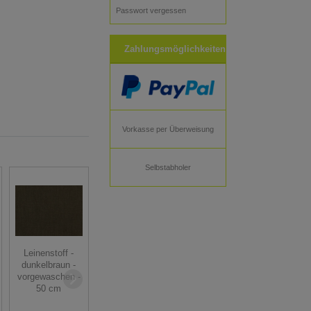
Passwort vergessen
Zahlungsmöglichkeiten
Vorkasse per Überweisung
Selbstabholer
Reststück
Reststück
Trachten Dirndl
Leinenstoff -
Dirndlstoff
Stoff
dunkelbraun -
Schürzenstoff
Baumwollköper
vorgewaschen -
Streifen - rot -
knitterarm
50 cm
130 cm
Rankenmuster