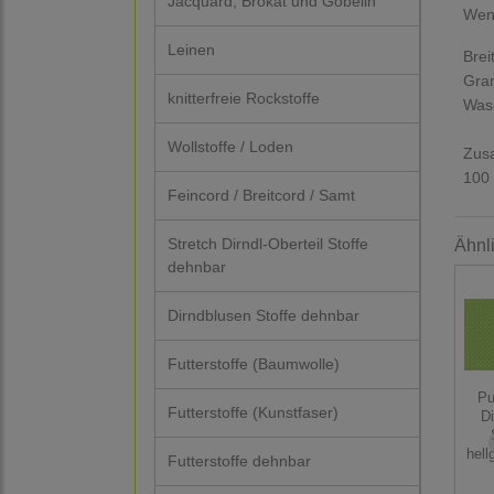
Jacquard, Brokat und Gobelin
Wenn
Leinen
Brei
Gra
knitterfreie Rockstoffe
Was
Wollstoffe / Loden
Zus
100
Feincord / Breitcord / Samt
Stretch Dirndl-Oberteil Stoffe
Ähnl
dehnbar
Dirndblusen Stoffe dehnbar
Futterstoffe (Baumwolle)
Pu
Futterstoffe (Kunstfaser)
Di
hell
Futterstoffe dehnbar