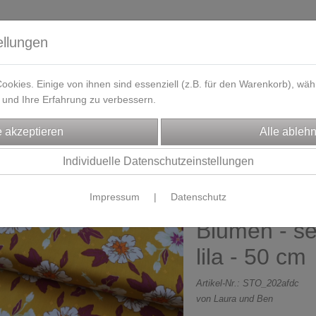
ellungen
okies. Einige von ihnen sind essenziell (z.B. für den Warenkorb), w
und Ihre Erfahrung zu verbessern.
eferzeit
Kontakt / Öffnungszeiten
Gutscheine
Designbeisp
FFE
Baumwoll-Webware
Individuelle Datenschutzeinstellungen
Impressum
|
Datenschutz
Baumwollsto
Blumen - se
lila - 50 cm
Artikel-Nr.:
STO_202afdc
von Laura und Ben