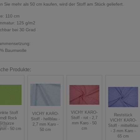
 Sie mehr als 50 cm kaufen, wird der Stoff am Stück geliefert.
te: 110 cm
mmatur: 125 g/m2
chbar bei 30 Grad
ammensetzung:
 % Baumwolle
iche Produkte:
VICHY KARO-
nkte Stoff
VICHY KARO-
Reststück
Stoff - rot - 2,7
rndl Rock
Stoff - hellblau -
VICHY KARO-
mm Karo - 50
Schürze
2,7 mm Karo -
Stoff - mittelblau
cm
grün - 50 cm
50 cm
- 3 mm Karo -
65 cm