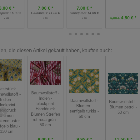
8,00 € *
7,00 € *
7,00 € *
dpreis:
16,00 €
Grundpreis:
14,00 €
Grundpreis:
14,00 €
4,50 € *
/ m
/ m
/ m
9,00 €
n, die diesen Artikel gekauft haben, kauften auch:
eststück
Baumwollstoff -
mwollstoff -
Indien -
Indien -
Baumwollstoff -
Baumwollstoff -
blockprint
lockprint
Blumen -
Blumen petrol -
Handdruck
anddruck
senfgelb türkis -
50 cm
Blumen Streifen
Blumen
50 cm
rot rosa grün -
nkenmuster
50 cm
fgelb blau -
130 cm
9,95 € *
11,50 € *
8,00 € *