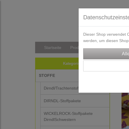
Datenschutzeinst
Dieser Shop verwendet Co
werden, um diesen Shop 
Startseite
Produkte
Versandkosten/Li
STO
Kategorien
STOFFE
Dirndl/Trachtenstoffe
DIRNDL-Stoffpakete
WICKELROCK-Stoffpakete
DirndlSchwestern