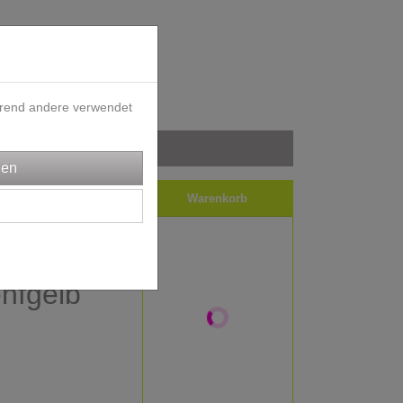
ährend andere verwendet
iele
Impressum
Warenkorb
ff -
nfgelb