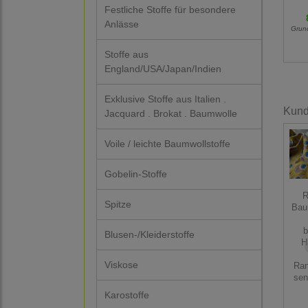
Festliche Stoffe für besondere
Anlässe
Grun
Stoffe aus
England/USA/Japan/Indien
Exklusive Stoffe aus Italien .
Kunde
Jacquard . Brokat . Baumwolle
Voile / leichte Baumwollstoffe
Gobelin-Stoffe
R
Spitze
Bau
b
Blusen-/Kleiderstoffe
H
Viskose
Ra
sen
Karostoffe