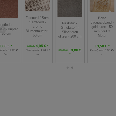
Feincord / Samt
Borte
Samtcord -
Jacquardband -
Reststück
nstleder -
creme
gold lurex - 50
Strickstoff -
llic - kupfer
Blumenmuster -
mm breit 3
Silber grau
- 50 cm
50 cm
Meter
glitzer - 200 cm
4,95 € *
6,00 € *
19,50 € *
9,00 €
19,80 €
dpreis:
12,00 €
Grundpreis:
6,50 € /
Grundpreis:
9,90 € /
33,00 €
*
/ m
m
m