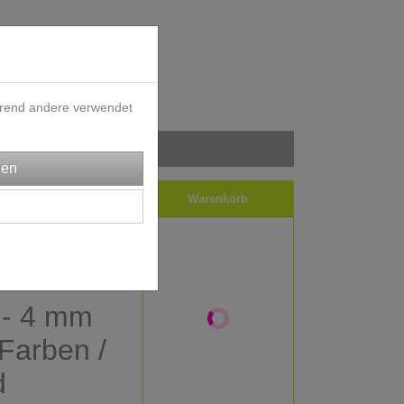
ährend andere verwendet
iele
Impressum
Warenkorb
 - 4 mm
e Farben /
d