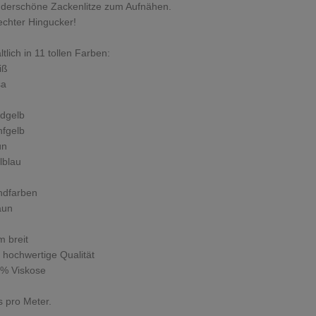
derschöne Zackenlitze zum Aufnähen.
echter Hingucker!
ltlich in 11 tollen Farben:
iß
sa
ldgelb
nfgelb
ün
llblau
ndfarben
aun
 breit
 hochwertige Qualität
 % Viskose
s pro Meter.