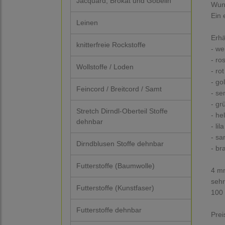
Jacquard, Brokat und Gobelin
Wun
Ein 
Leinen
Erhä
knitterfreie Rockstoffe
- we
- ro
Wollstoffe / Loden
- rot
- go
Feincord / Breitcord / Samt
- se
- gr
Stretch Dirndl-Oberteil Stoffe
- he
dehnbar
- lila
- sa
Dirndblusen Stoffe dehnbar
- br
Futterstoffe (Baumwolle)
4 mm
sehr
Futterstoffe (Kunstfaser)
100
Futterstoffe dehnbar
Prei