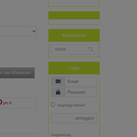
Artikelsuche
Login
in den Warenkorb
pin it
eingeloggt bleiben?
einloggen
Registrierung