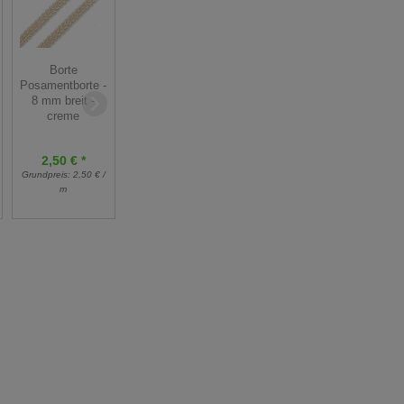
Borte
Gummiband - 50
Posamentborte -
mm breit -
Gurtband - 30
8 mm breit -
dunkelbraun
mm breit - braun
creme
3,38 € *
2,50 € *
4,50 €
Grundpreis:
2,50 € /
Grundpreis:
3,38 € /
1,00 € *
m
m