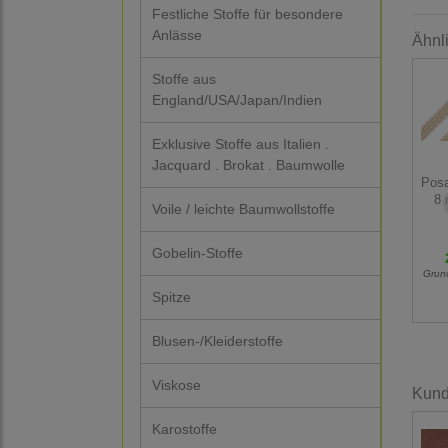
Festliche Stoffe für besondere
Anlässe
Ähnl
Stoffe aus
England/USA/Japan/Indien
Exklusive Stoffe aus Italien .
Jacquard . Brokat . Baumwolle
Posa
8 
Voile / leichte Baumwollstoffe
Gobelin-Stoffe
Grun
Spitze
Blusen-/Kleiderstoffe
Viskose
Kunde
Karostoffe