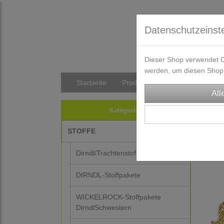
Datenschutzeinst
Dieser Shop verwendet Co
werden, um diesen Shop 
Startseite
Produkte
Versandkosten/Li
TRA
Kategorien
Z
STOFFE
Dirndl/Trachtenstoffe
DIRNDL-Stoffpakete
WICKELROCK-Stoffpakete
DirndlSchwestern