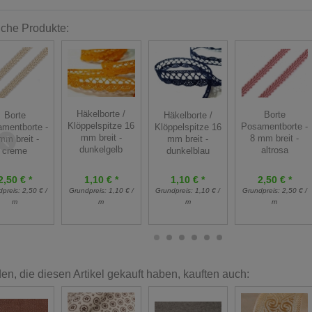
iche Produkte:
Häkelborte /
Borte
Borte
Häkelborte /
Klöppelspitze 16
Posamentborte -
mentborte -
Klöppelspitze 16
mm breit -
8 mm breit -
mm breit -
mm breit -
dunkelgelb
altrosa
creme
dunkelblau
1,10 € *
2,50 € *
1,10 € *
2,50 € *
Grundpreis:
1,10 € /
dpreis:
2,50 € /
Grundpreis:
1,10 € /
Grundpreis:
2,50 € /
m
m
m
m
n, die diesen Artikel gekauft haben, kauften auch: