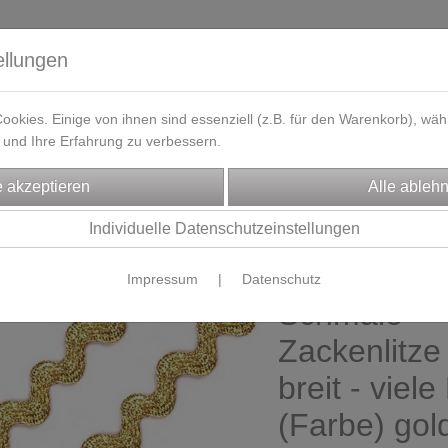
ellungen
okies. Einige von ihnen sind essenziell (z.B. für den Warenkorb), w
und Ihre Erfahrung zu verbessern.
eferzeit
Kontakt / Öffnungszeiten
Gutscheine
Designbeisp
CHTENZUBEHÖR
Individuelle Datenschutzeinstellungen
ierborten & Paspol
Impressum
|
Datenschutz
Schmale
Zackenlitze
breit - viel
(Farbe) gol