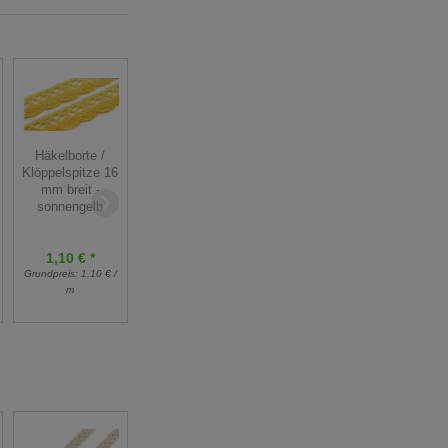
Häkelborte /
Häkelborte /
Reststück
Klöppelspitze 16
Klöppelspitze 16
Pünktchen
mm breit -
mm breit -
Rüschenborte -
sonnengelb
zitronengelb
20 mm breit -
rosa/weiss - 280
cm
1,10 € *
1,10 € *
Grundpreis:
1,10 € /
Grundpreis:
1,10 € /
2,50 € *
m
m
5,00 €