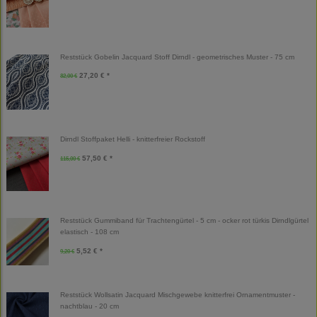
Reststück Gobelin Jacquard Stoff Dirndl - geometrisches Muster - 75 cm
27,20 € *
32,00 €
Dirndl Stoffpaket Helli - knitterfreier Rockstoff
57,50 € *
115,00 €
Reststück Gummiband für Trachtengürtel - 5 cm - ocker rot türkis Dirndlgürtel
elastisch - 108 cm
5,52 € *
9,20 €
Reststück Wollsatin Jacquard Mischgewebe knitterfrei Ornamentmuster -
nachtblau - 20 cm