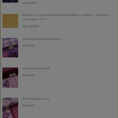
4,20 € *
8,40 €
Reststück Trachten Dirndl Stoff Baumwollköper - knitterarm - Ornamente -
sonnengelb - 60 cm
22,50 € *
25,00 €
Jacquard Dirndl Stoffpaket Anna
130,00 € *
Dirndl Stoffpaket Astrid
110,00 € *
Dirndl Stoffpaket Lena
105,00 € *