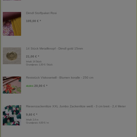
Dirndl Stoffpaket Rosi
105,00 € *
14 Stück Metallknopf - Dirndl gold 15mm
21,00 € *
Inhalt: 14 Stück
Grundpreis:
1,50 € / Stück
Reststück Viskosetwill - Blumen koralle - 250 cm
20,00 € *
40,00 €
Riesenzackenlitze XXL Jumbo Zackenlitze weiß - 3 cm breit - 2,4 Meter
9,60 € *
Inhalt: 2,4 m
Grundpreis:
4,00 € / m