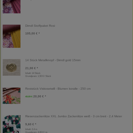
Dirndl Stoffpaket Rosi
105,00 € *
14 Stück Metallknopf - Dirndl gold 15mm
21,00 € *
Inhalt: 14 Stück
Grundpreis:
1,50 € / Stück
Reststück Viskosetwill - Blumen koralle - 250 cm
20,00 € *
40,00 €
Riesenzackenlitze XXL Jumbo Zackenlitze weiß - 3 cm breit - 2,4 Meter
9,60 € *
Inhalt: 2,4 m
Grundpreis:
4,00 € / m