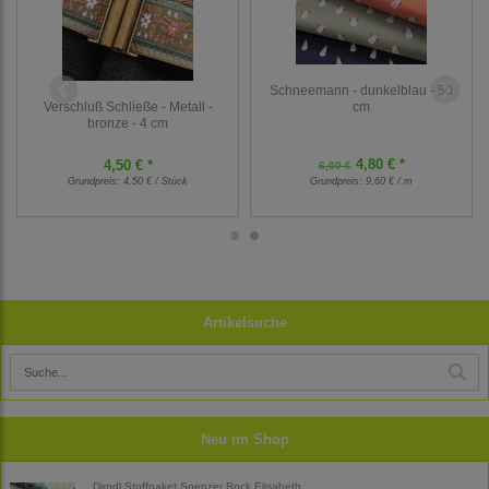
Schneemann - dunkelblau - 50
Verschluß Schließe - Metall -
cm
bronze - 4 cm
4,80 € *
4,50 € *
6,00 €
Grundpreis:
4,50 € / Stück
Grundpreis:
9,60 € / m
Artikelsuche
Neu im Shop
Dirndl Stoffpaket Spenzer Rock Elisabeth