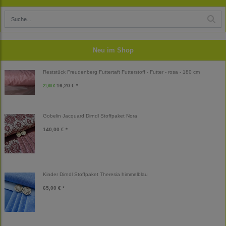
Neu im Shop
Reststück Freudenberg Futtertaft Futterstoff - Futter - rosa - 180 cm
16,20 € *
21,60 €
Gobelin Jacquard Dirndl Stoffpaket Nora
140,00 € *
Kinder Dirndl Stoffpaket Theresia himmelblau
65,00 € *