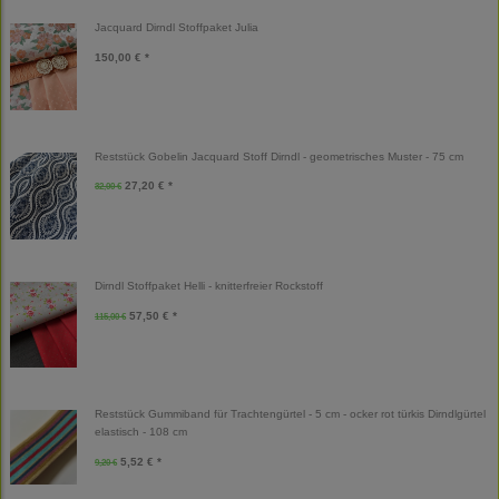
Jacquard Dirndl Stoffpaket Julia
150,00 € *
Reststück Gobelin Jacquard Stoff Dirndl - geometrisches Muster - 75 cm
27,20 € *
32,00 €
Dirndl Stoffpaket Helli - knitterfreier Rockstoff
57,50 € *
115,00 €
Reststück Gummiband für Trachtengürtel - 5 cm - ocker rot türkis Dirndlgürtel
elastisch - 108 cm
5,52 € *
9,20 €