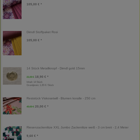
105,00 € *
Dirndl Stoffpaket Rosi
105,00 € *
14 Stück Metallknopf - Dirndl gold 15mm
18,90 € *
21,00 €
Inhalt: 14 Stück
Grundpreis:
1,35 € / Stück
Reststück Viskosetwill - Blumen koralle - 250 cm
20,00 € *
40,00 €
Riesenzackenlitze XXL Jumbo Zackenlitze weiß - 3 cm breit - 2,4 Meter
9,60 € *