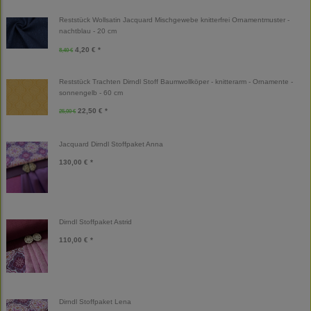
Reststück Wollsatin Jacquard Mischgewebe knitterfrei Ornamentmuster -
nachtblau - 20 cm
4,20 € *
8,40 €
Reststück Trachten Dirndl Stoff Baumwollköper - knitterarm - Ornamente -
sonnengelb - 60 cm
22,50 € *
25,00 €
Jacquard Dirndl Stoffpaket Anna
130,00 € *
Dirndl Stoffpaket Astrid
110,00 € *
Dirndl Stoffpaket Lena