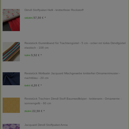
Dirndl Stoffpaket Helli - knitterfreier Rockstoff
57,50 € *
115,00 €
Reststück Gummiband für Trachtengürtel - 5 cm - ocker rot türkis Dirndlgürtel
elastisch - 108 cm
5,52 € *
9,20 €
Reststück Wollsatin Jacquard Mischgewebe knitterfrei Ornamentmuster -
nachtblau - 20 cm
4,20 € *
8,40 €
Reststück Trachten Dirndl Stoff Baumwollköper - knitterarm - Ornamente -
sonnengelb - 60 cm
22,50 € *
25,00 €
Jacquard Dirndl Stoffpaket Anna