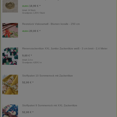
18,90 € *
21,00 €
Inhalt: 14 Stück
Grundpreis:
1,35 € / Stück
Reststück Viskosetwill - Blumen koralle - 250 cm
20,00 € *
40,00 €
Riesenzackenlitze XXL Jumbo Zackenlitze weiß - 3 cm breit - 2,4 Meter
9,60 € *
Inhalt: 2,4 m
Grundpreis:
4,00 € / m
Stoffpaket 10 Sommerrock mit Zackenlitze
52,00 € *
Stoffpaket 9 Sommerrock mit XXL Zackenlitze
52,00 € *