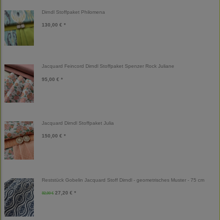
Dirndl Stoffpaket Philomena
130,00 € *
Jacquard Feincord Dirndl Stoffpaket Spenzer Rock Juliane
95,00 € *
Jacquard Dirndl Stoffpaket Julia
150,00 € *
Reststück Gobelin Jacquard Stoff Dirndl - geometrisches Muster - 75 cm
27,20 € *
32,00 €