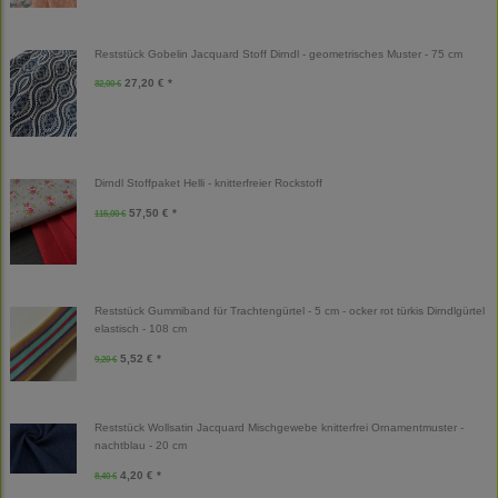
Reststück Gobelin Jacquard Stoff Dirndl - geometrisches Muster - 75 cm
27,20 € *
32,00 €
Dirndl Stoffpaket Helli - knitterfreier Rockstoff
57,50 € *
115,00 €
Reststück Gummiband für Trachtengürtel - 5 cm - ocker rot türkis Dirndlgürtel
elastisch - 108 cm
5,52 € *
9,20 €
Reststück Wollsatin Jacquard Mischgewebe knitterfrei Ornamentmuster -
nachtblau - 20 cm
4,20 € *
8,40 €