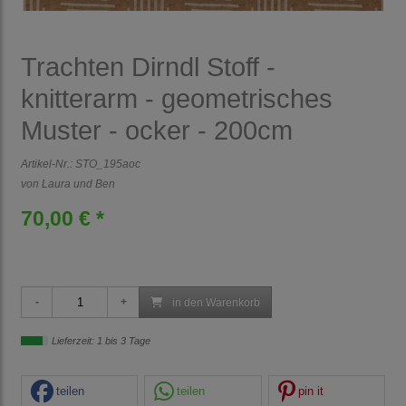
Trachten Dirndl Stoff -
knitterarm - geometrisches
Muster - ocker - 200cm
Artikel-Nr.:
STO_195aoc
von Laura und Ben
70,00 € *
in den Warenkorb
Lieferzeit: 1 bis 3 Tage
teilen
teilen
pin it