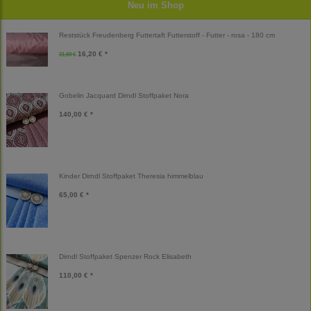
Neu im Shop
Reststück Freudenberg Futtertaft Futterstoff - Futter - rosa - 180 cm
16,20 € *
21,60 €
Gobelin Jacquard Dirndl Stoffpaket Nora
140,00 € *
Kinder Dirndl Stoffpaket Theresia himmelblau
65,00 € *
Dirndl Stoffpaket Spenzer Rock Elisabeth
110,00 € *