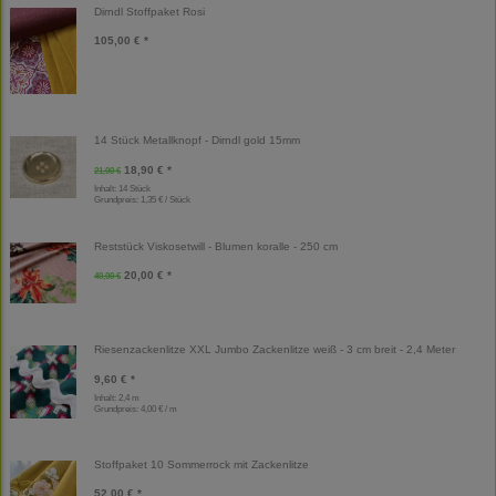
Dirndl Stoffpaket Rosi
105,00 € *
14 Stück Metallknopf - Dirndl gold 15mm
18,90 € *
21,00 €
Inhalt: 14 Stück
Grundpreis:
1,35 € / Stück
Reststück Viskosetwill - Blumen koralle - 250 cm
20,00 € *
40,00 €
Riesenzackenlitze XXL Jumbo Zackenlitze weiß - 3 cm breit - 2,4 Meter
9,60 € *
Inhalt: 2,4 m
Grundpreis:
4,00 € / m
Stoffpaket 10 Sommerrock mit Zackenlitze
52,00 € *