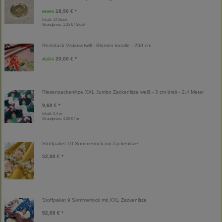
18,90 € *
21,00 €
Inhalt: 14 Stück
Grundpreis:
1,35 € / Stück
Reststück Viskosetwill - Blumen koralle - 250 cm
20,00 € *
40,00 €
Riesenzackenlitze XXL Jumbo Zackenlitze weiß - 3 cm breit - 2,4 Meter
9,60 € *
Inhalt: 2,4 m
Grundpreis:
4,00 € / m
Stoffpaket 10 Sommerrock mit Zackenlitze
52,00 € *
Stoffpaket 9 Sommerrock mit XXL Zackenlitze
52,00 € *