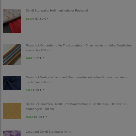
Dirndl Stoffpaket Helli - knitterfreier Rockstoff
57,50 € *
115,00 €
Reststück Gummiband für Trachtengürtel - 5 cm - ocker rot türkis Dirndlgürtel
elastisch - 108 cm
5,52 € *
9,20 €
Reststück Wollsatin Jacquard Mischgewebe knitterfrei Ornamentmuster -
nachtblau - 20 cm
4,20 € *
8,40 €
Reststück Trachten Dirndl Stoff Baumwollköper - knitterarm - Ornamente -
sonnengelb - 60 cm
22,50 € *
25,00 €
Jacquard Dirndl Stoffpaket Anna