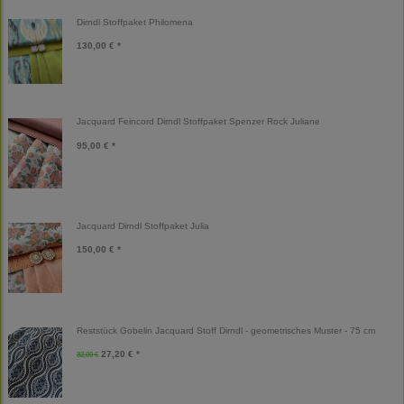
Dirndl Stoffpaket Philomena
130,00 € *
Jacquard Feincord Dirndl Stoffpaket Spenzer Rock Juliane
95,00 € *
Jacquard Dirndl Stoffpaket Julia
150,00 € *
Reststück Gobelin Jacquard Stoff Dirndl - geometrisches Muster - 75 cm
27,20 € *
32,00 €