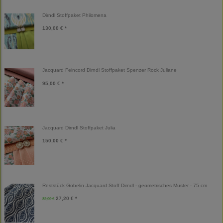
Dirndl Stoffpaket Philomena
130,00 € *
Jacquard Feincord Dirndl Stoffpaket Spenzer Rock Juliane
95,00 € *
Jacquard Dirndl Stoffpaket Julia
150,00 € *
Reststück Gobelin Jacquard Stoff Dirndl - geometrisches Muster - 75 cm
27,20 € *
32,00 €