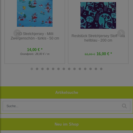
BIO Stretchjersey - Milli
Reststück Stretchjersey Stoff - lila
Zwergenschön - türkis - 50 cm
hellblau - 200 cm
14,00 € *
16,00 € *
Grundpreis:
28,00 € / m
32,00 €
Artikelsuche
Neu im Shop