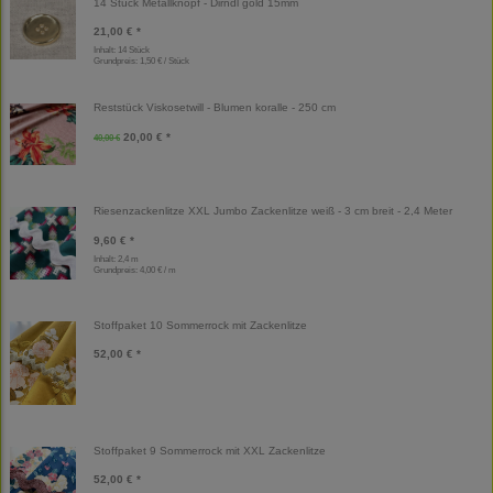
14 Stück Metallknopf - Dirndl gold 15mm
21,00 € *
Inhalt: 14 Stück
Grundpreis:
1,50 € / Stück
Reststück Viskosetwill - Blumen koralle - 250 cm
20,00 € *
40,00 €
Riesenzackenlitze XXL Jumbo Zackenlitze weiß - 3 cm breit - 2,4 Meter
9,60 € *
Inhalt: 2,4 m
Grundpreis:
4,00 € / m
Stoffpaket 10 Sommerrock mit Zackenlitze
52,00 € *
Stoffpaket 9 Sommerrock mit XXL Zackenlitze
52,00 € *