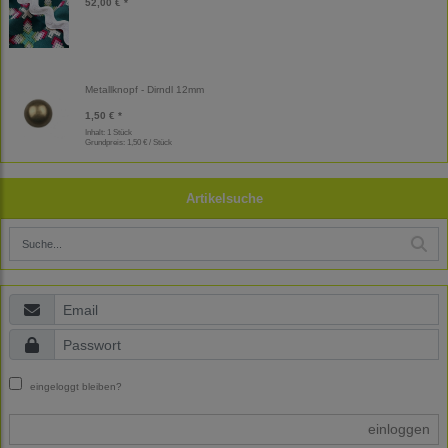
52,00 € *
Metallknopf - Dirndl 12mm
1,50 € *
Inhalt: 1 Stück
Grundpreis:
1,50 € / Stück
Artikelsuche
eingeloggt bleiben?
einloggen