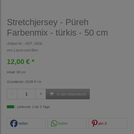
Stretchjersey - Püreh
Farbenmix - türkis - 50 cm
Artikel-Nr.:
XEP_000b
von Laura und Ben
12,00 € *
Inhalt: 50 cm
Grundpreis:
24,00 € / m
in den Warenkorb
Lieferzeit: 1 bis 3 Tage
teilen
teilen
pin it