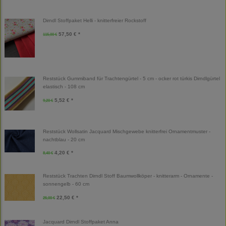
Dirndl Stoffpaket Helli - knitterfreier Rockstoff
57,50 € *
115,00 €
Reststück Gummiband für Trachtengürtel - 5 cm - ocker rot türkis Dirndlgürtel
elastisch - 108 cm
5,52 € *
9,20 €
Reststück Wollsatin Jacquard Mischgewebe knitterfrei Ornamentmuster -
nachtblau - 20 cm
4,20 € *
8,40 €
Reststück Trachten Dirndl Stoff Baumwollköper - knitterarm - Ornamente -
sonnengelb - 60 cm
22,50 € *
25,00 €
Jacquard Dirndl Stoffpaket Anna