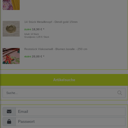
14 Stück Metallknopf - Dirndl gold 15mm
18,90 € *
21,00 €
Inhalt: 14 Stück
Grundpreis:
1,35 € / Stück
Reststück Viskosetwill - Blumen koralle - 250 cm
20,00 € *
40,00 €
Artikelsuche