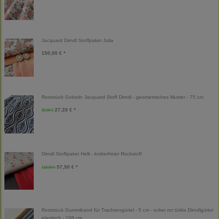
Jacquard Dirndl Stoffpaket Julia
150,00 € *
Reststück Gobelin Jacquard Stoff Dirndl - geometrisches Muster - 75 cm
27,20 € *
32,00 €
Dirndl Stoffpaket Helli - knitterfreier Rockstoff
57,50 € *
115,00 €
Reststück Gummiband für Trachtengürtel - 5 cm - ocker rot türkis Dirndlgürtel
elastisch - 108 cm