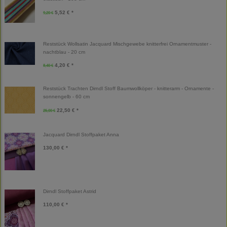
5,52 € *
9,20 €
Reststück Wollsatin Jacquard Mischgewebe knitterfrei Ornamentmuster -
nachtblau - 20 cm
4,20 € *
8,40 €
Reststück Trachten Dirndl Stoff Baumwollköper - knitterarm - Ornamente -
sonnengelb - 60 cm
22,50 € *
25,00 €
Jacquard Dirndl Stoffpaket Anna
130,00 € *
Dirndl Stoffpaket Astrid
110,00 € *