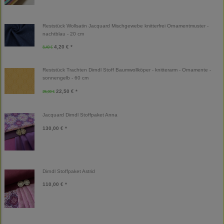
Reststück Wollsatin Jacquard Mischgewebe knitterfrei Ornamentmuster -
nachtblau - 20 cm
4,20 € *
8,40 €
Reststück Trachten Dirndl Stoff Baumwollköper - knitterarm - Ornamente -
sonnengelb - 60 cm
22,50 € *
25,00 €
Jacquard Dirndl Stoffpaket Anna
130,00 € *
Dirndl Stoffpaket Astrid
110,00 € *