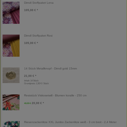
Dirndl Stoffpaket Lena
105,00 € *
Dirndl Stoffpaket Rosi
105,00 € *
14 Stück Metallknopf - Dirndl gold 15mm
21,00 € *
Inhalt: 14 Stück
Grundpreis:
1,50 € / Stück
Reststück Viskosetwill - Blumen koralle - 250 cm
20,00 € *
40,00 €
Riesenzackenlitze XXL Jumbo Zackenlitze weiß - 3 cm breit - 2,4 Meter