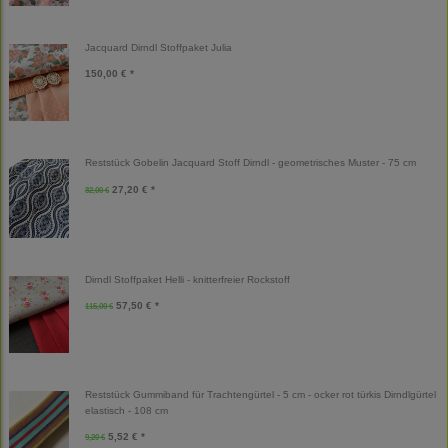
Jacquard Dirndl Stoffpaket Julia
150,00 € *
Reststück Gobelin Jacquard Stoff Dirndl - geometrisches Muster - 75 cm
27,20 € *
32,00 €
Dirndl Stoffpaket Helli - knitterfreier Rockstoff
57,50 € *
115,00 €
Reststück Gummiband für Trachtengürtel - 5 cm - ocker rot türkis Dirndlgürtel
elastisch - 108 cm
5,52 € *
9,20 €