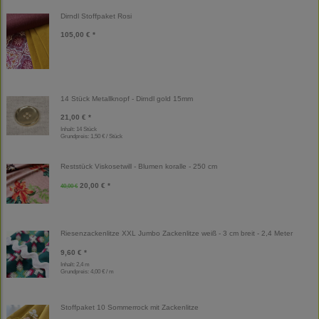
Dirndl Stoffpaket Rosi
105,00 € *
14 Stück Metallknopf - Dirndl gold 15mm
21,00 € *
Inhalt: 14 Stück
Grundpreis:
1,50 € / Stück
Reststück Viskosetwill - Blumen koralle - 250 cm
20,00 € *
40,00 €
Riesenzackenlitze XXL Jumbo Zackenlitze weiß - 3 cm breit - 2,4 Meter
9,60 € *
Inhalt: 2,4 m
Grundpreis:
4,00 € / m
Stoffpaket 10 Sommerrock mit Zackenlitze