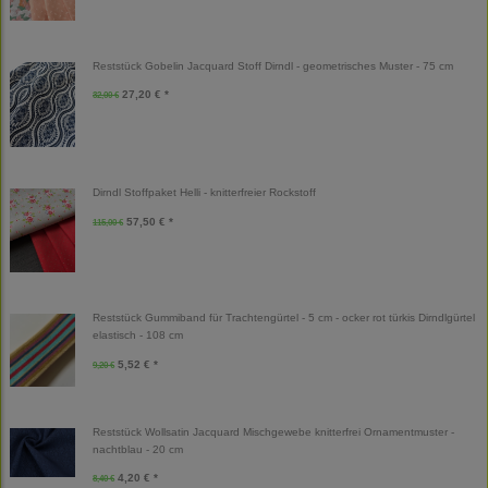
Reststück Gobelin Jacquard Stoff Dirndl - geometrisches Muster - 75 cm
27,20 € *
32,00 €
Dirndl Stoffpaket Helli - knitterfreier Rockstoff
57,50 € *
115,00 €
Reststück Gummiband für Trachtengürtel - 5 cm - ocker rot türkis Dirndlgürtel
elastisch - 108 cm
5,52 € *
9,20 €
Reststück Wollsatin Jacquard Mischgewebe knitterfrei Ornamentmuster -
nachtblau - 20 cm
4,20 € *
8,40 €