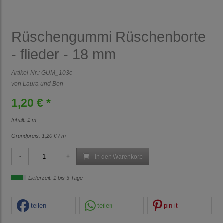
Rüschengummi Rüschenborte
- flieder - 18 mm
Artikel-Nr.:
GUM_103c
von Laura und Ben
1,20 € *
Inhalt: 1 m
Grundpreis:
1,20 € / m
in den Warenkorb
Lieferzeit: 1 bis 3 Tage
teilen
teilen
pin it