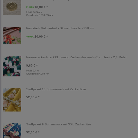
18,90 € *
21,00 €
Inhalt: 14 Stück
Grundpreis:
1,35 € / Stück
Reststück Viskosetwill - Blumen koralle - 250 cm
20,00 € *
40,00 €
Riesenzackenlitze XXL Jumbo Zackenlitze weiß - 3 cm breit - 2,4 Meter
9,60 € *
Inhalt: 2,4 m
Grundpreis:
4,00 € / m
Stoffpaket 10 Sommerrock mit Zackenlitze
52,00 € *
Stoffpaket 9 Sommerrock mit XXL Zackenlitze
52,00 € *