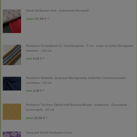
Dirndl Stoffpaket Helli - knitterfreier Rockstoff
57,50 € *
115,00 €
Reststück Gummiband für Trachtengürtel - 5 cm - ocker rot türkis Dirndlgürtel
elastisch - 108 cm
5,52 € *
9,20 €
Reststück Wollsatin Jacquard Mischgewebe knitterfrei Ornamentmuster -
nachtblau - 20 cm
4,20 € *
8,40 €
Reststück Trachten Dirndl Stoff Baumwollköper - knitterarm - Ornamente -
sonnengelb - 60 cm
22,50 € *
25,00 €
Jacquard Dirndl Stoffpaket Anna