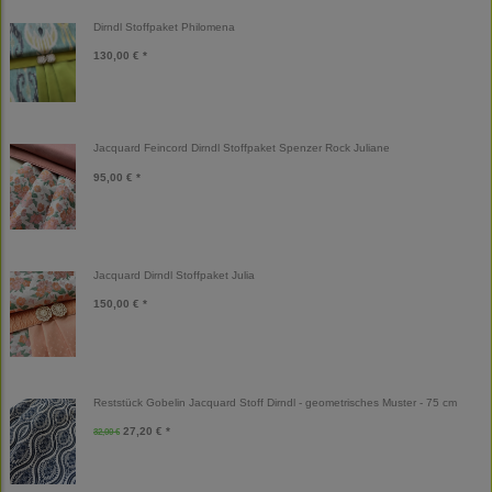
Dirndl Stoffpaket Philomena
130,00 € *
Jacquard Feincord Dirndl Stoffpaket Spenzer Rock Juliane
95,00 € *
Jacquard Dirndl Stoffpaket Julia
150,00 € *
Reststück Gobelin Jacquard Stoff Dirndl - geometrisches Muster - 75 cm
27,20 € *
32,00 €