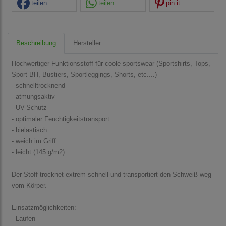
teilen
teilen
pin it
Beschreibung
Hersteller
Hochwertiger Funktionsstoff für coole sportswear (Sportshirts, Tops,
Sport-BH, Bustiers, Sportleggings, Shorts, etc....)
- schnelltrocknend
- atmungsaktiv
- UV-Schutz
- optimaler Feuchtigkeitstransport
- bielastisch
- weich im Griff
- leicht (145 g/m2)
Der Stoff trocknet extrem schnell und transportiert den Schweiß weg
vom Körper.
Einsatzmöglichkeiten:
- Laufen