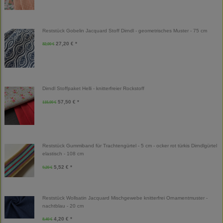
Reststück Gobelin Jacquard Stoff Dirndl - geometrisches Muster - 75 cm
27,20 € *
32,00 €
Dirndl Stoffpaket Helli - knitterfreier Rockstoff
57,50 € *
115,00 €
Reststück Gummiband für Trachtengürtel - 5 cm - ocker rot türkis Dirndlgürtel
elastisch - 108 cm
5,52 € *
9,20 €
Reststück Wollsatin Jacquard Mischgewebe knitterfrei Ornamentmuster -
nachtblau - 20 cm
4,20 € *
8,40 €