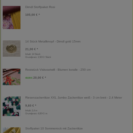
Dirndl Stoffpaket Rosi
105,00 € *
14 Stück Metallknopf - Dirndl gold 15mm
21,00 € *
Inhalt: 14 Stück
Grundpreis:
1,50 € / Stück
Reststück Viskosetwill - Blumen koralle - 250 cm
20,00 € *
40,00 €
Riesenzackenlitze XXL Jumbo Zackenlitze weiß - 3 cm breit - 2,4 Meter
9,60 € *
Inhalt: 2,4 m
Grundpreis:
4,00 € / m
Stoffpaket 10 Sommerrock mit Zackenlitze