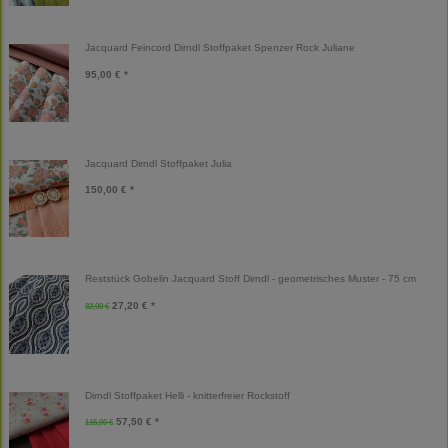
Jacquard Feincord Dirndl Stoffpaket Spenzer Rock Juliane
95,00 € *
Jacquard Dirndl Stoffpaket Julia
150,00 € *
Reststück Gobelin Jacquard Stoff Dirndl - geometrisches Muster - 75 cm
27,20 € *
32,00 €
Dirndl Stoffpaket Helli - knitterfreier Rockstoff
57,50 € *
115,00 €