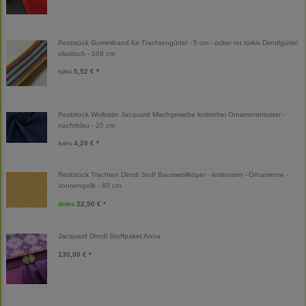
Reststück Gummiband für Trachtengürtel - 5 cm - ocker rot türkis Dirndlgürtel
elastisch - 108 cm
5,52 € *
9,20 €
Reststück Wollsatin Jacquard Mischgewebe knitterfrei Ornamentmuster -
nachtblau - 20 cm
4,20 € *
8,40 €
Reststück Trachten Dirndl Stoff Baumwollköper - knitterarm - Ornamente -
sonnengelb - 60 cm
22,50 € *
25,00 €
Jacquard Dirndl Stoffpaket Anna
130,00 € *