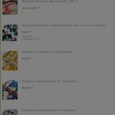
Reststück Viskosetwill - Blumen koralle - 250 cm
20,00 € *
40,00 €
Riesenzackenlitze XXL Jumbo Zackenlitze weiß - 3 cm breit - 2,4 Meter
9,60 € *
Inhalt: 2,4 m
Grundpreis:
4,00 € / m
Stoffpaket 10 Sommerrock mit Zackenlitze
52,00 € *
Stoffpaket 9 Sommerrock mit XXL Zackenlitze
52,00 € *
Stoffpaket 8 Sommerrock mit XXL Zackenlitze