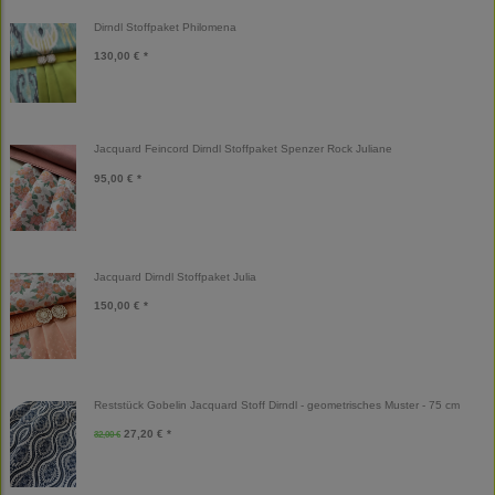
Dirndl Stoffpaket Philomena
130,00 € *
Jacquard Feincord Dirndl Stoffpaket Spenzer Rock Juliane
95,00 € *
Jacquard Dirndl Stoffpaket Julia
150,00 € *
Reststück Gobelin Jacquard Stoff Dirndl - geometrisches Muster - 75 cm
27,20 € *
32,00 €