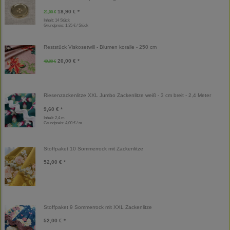
18,90 € *
21,00 €
Inhalt: 14 Stück
Grundpreis:
1,35 € / Stück
Reststück Viskosetwill - Blumen koralle - 250 cm
20,00 € *
40,00 €
Riesenzackenlitze XXL Jumbo Zackenlitze weiß - 3 cm breit - 2,4 Meter
9,60 € *
Inhalt: 2,4 m
Grundpreis:
4,00 € / m
Stoffpaket 10 Sommerrock mit Zackenlitze
52,00 € *
Stoffpaket 9 Sommerrock mit XXL Zackenlitze
52,00 € *