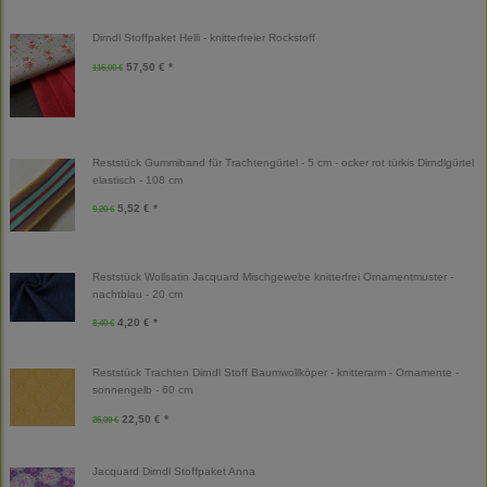
Dirndl Stoffpaket Helli - knitterfreier Rockstoff
57,50 € *
115,00 €
Reststück Gummiband für Trachtengürtel - 5 cm - ocker rot türkis Dirndlgürtel
elastisch - 108 cm
5,52 € *
9,20 €
Reststück Wollsatin Jacquard Mischgewebe knitterfrei Ornamentmuster -
nachtblau - 20 cm
4,20 € *
8,40 €
Reststück Trachten Dirndl Stoff Baumwollköper - knitterarm - Ornamente -
sonnengelb - 60 cm
22,50 € *
25,00 €
Jacquard Dirndl Stoffpaket Anna