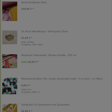
Dirndl Stoffpaket Rosi
105,00 € *
14 Stück Metallknopf - Dirndl gold 15mm
21,00 € *
Inhalt: 14 Stück
Grundpreis:
1,50 € / Stück
Reststück Viskosetwill - Blumen koralle - 250 cm
20,00 € *
40,00 €
Riesenzackenlitze XXL Jumbo Zackenlitze weiß - 3 cm breit - 2,4 Meter
9,60 € *
Inhalt: 2,4 m
Grundpreis:
4,00 € / m
Stoffpaket 10 Sommerrock mit Zackenlitze
52,00 € *