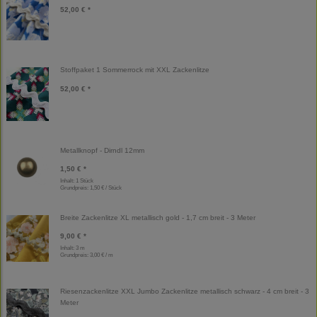
52,00 € *
Stoffpaket 1 Sommerrock mit XXL Zackenlitze
52,00 € *
Metallknopf - Dirndl 12mm
1,50 € *
Inhalt: 1 Stück
Grundpreis:
1,50 € / Stück
Breite Zackenlitze XL metallisch gold - 1,7 cm breit - 3 Meter
9,00 € *
Inhalt: 3 m
Grundpreis:
3,00 € / m
Riesenzackenlitze XXL Jumbo Zackenlitze metallisch schwarz - 4 cm breit - 3
Meter