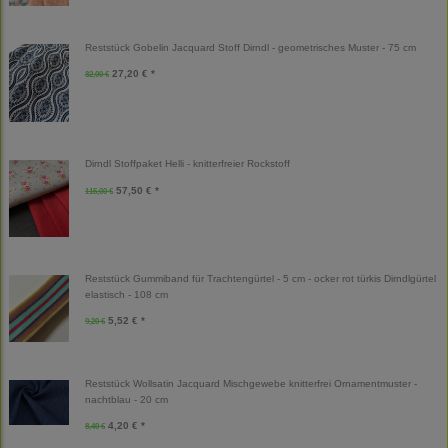
Reststück Gobelin Jacquard Stoff Dirndl - geometrisches Muster - 75 cm
27,20 € *
32,00 €
Dirndl Stoffpaket Helli - knitterfreier Rockstoff
57,50 € *
115,00 €
Reststück Gummiband für Trachtengürtel - 5 cm - ocker rot türkis Dirndlgürtel
elastisch - 108 cm
5,52 € *
9,20 €
Reststück Wollsatin Jacquard Mischgewebe knitterfrei Ornamentmuster -
nachtblau - 20 cm
4,20 € *
8,40 €