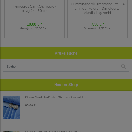
Gummiband für Trachtengürtel - 4
Feincord / Samt Samtcord-
cm - dunkelgrün Dirndlgürtel
olivgrün - 50 cm
elastisch gewebt
10,00 € *
7,50 € *
Grundpreis:
20,00 € / m
Grundpreis:
7,50 € / m
Artikelsuche
Neu im Shop
Kinder Dirndl Stoffpaket Theresia himmelblau
65,00 € *
Dirndl Stoffpaket Spenzer Rock Elisabeth