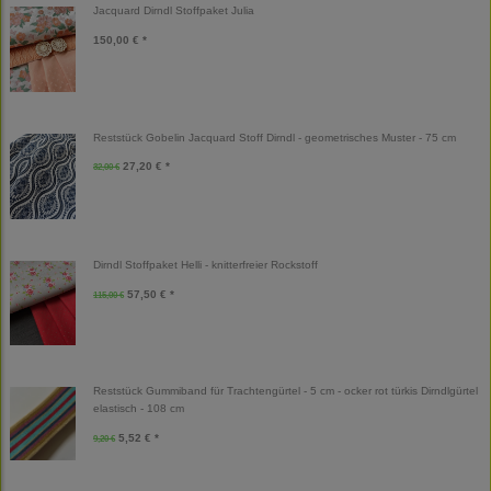
Jacquard Dirndl Stoffpaket Julia
150,00 € *
Reststück Gobelin Jacquard Stoff Dirndl - geometrisches Muster - 75 cm
27,20 € *
32,00 €
Dirndl Stoffpaket Helli - knitterfreier Rockstoff
57,50 € *
115,00 €
Reststück Gummiband für Trachtengürtel - 5 cm - ocker rot türkis Dirndlgürtel
elastisch - 108 cm
5,52 € *
9,20 €