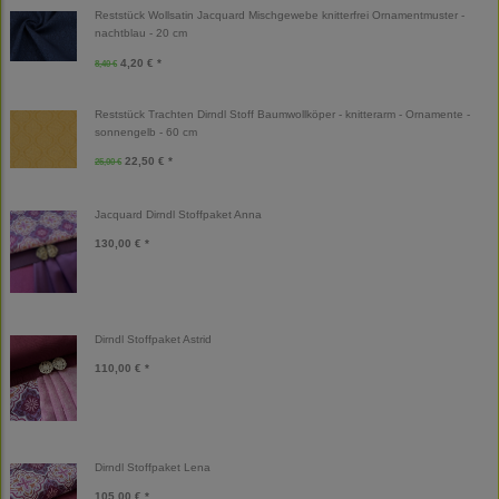
Reststück Wollsatin Jacquard Mischgewebe knitterfrei Ornamentmuster -
nachtblau - 20 cm
4,20 € *
8,40 €
Reststück Trachten Dirndl Stoff Baumwollköper - knitterarm - Ornamente -
sonnengelb - 60 cm
22,50 € *
25,00 €
Jacquard Dirndl Stoffpaket Anna
130,00 € *
Dirndl Stoffpaket Astrid
110,00 € *
Dirndl Stoffpaket Lena
105,00 € *