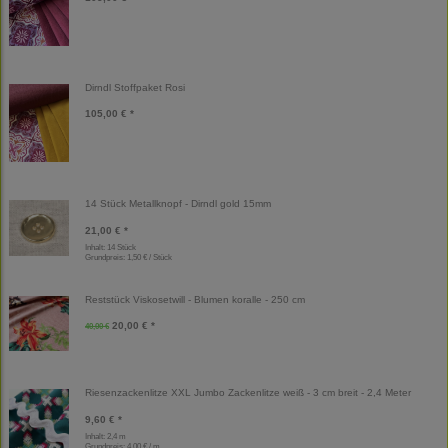
Dirndl Stoffpaket Rosi
105,00 € *
14 Stück Metallknopf - Dirndl gold 15mm
21,00 € *
Inhalt: 14 Stück
Grundpreis:
1,50 € / Stück
Reststück Viskosetwill - Blumen koralle - 250 cm
20,00 € *
40,00 €
Riesenzackenlitze XXL Jumbo Zackenlitze weiß - 3 cm breit - 2,4 Meter
9,60 € *
Inhalt: 2,4 m
Grundpreis:
4,00 € / m