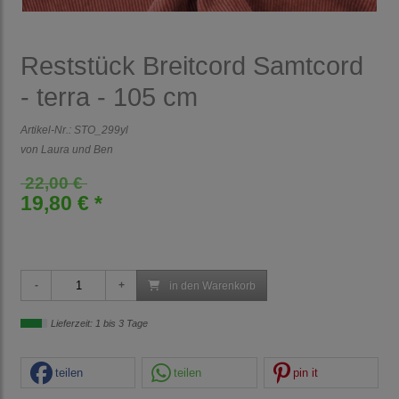
Reststück Breitcord Samtcord
- terra - 105 cm
Artikel-Nr.:
STO_299yl
von Laura und Ben
22,00 €
19,80 € *
in den Warenkorb
Lieferzeit: 1 bis 3 Tage
teilen
teilen
pin it