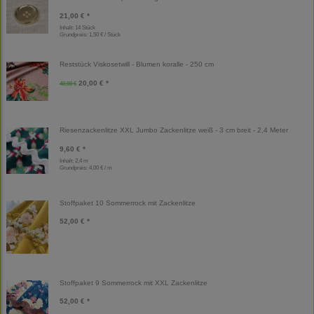
21,00 € *
Inhalt: 14 Stück
Grundpreis:
1,50 € / Stück
Reststück Viskosetwill - Blumen koralle - 250 cm
20,00 € *
40,00 €
Riesenzackenlitze XXL Jumbo Zackenlitze weiß - 3 cm breit - 2,4 Meter
9,60 € *
Inhalt: 2,4 m
Grundpreis:
4,00 € / m
Stoffpaket 10 Sommerrock mit Zackenlitze
52,00 € *
Stoffpaket 9 Sommerrock mit XXL Zackenlitze
52,00 € *