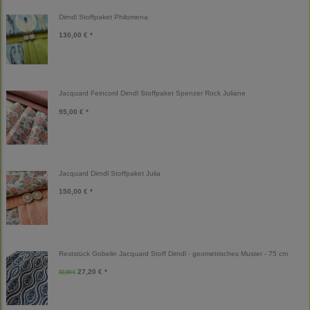
Dirndl Stoffpaket Philomena
130,00 € *
Jacquard Feincord Dirndl Stoffpaket Spenzer Rock Juliane
95,00 € *
Jacquard Dirndl Stoffpaket Julia
150,00 € *
Reststück Gobelin Jacquard Stoff Dirndl - geometrisches Muster - 75 cm
27,20 € *
32,00 €