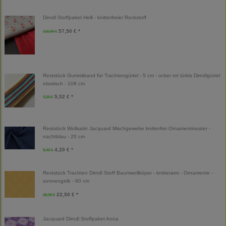
Dirndl Stoffpaket Helli - knitterfreier Rockstoff
57,50 € *
115,00 €
Reststück Gummiband für Trachtengürtel - 5 cm - ocker rot türkis Dirndlgürtel
elastisch - 108 cm
5,52 € *
9,20 €
Reststück Wollsatin Jacquard Mischgewebe knitterfrei Ornamentmuster -
nachtblau - 20 cm
4,20 € *
8,40 €
Reststück Trachten Dirndl Stoff Baumwollköper - knitterarm - Ornamente -
sonnengelb - 60 cm
22,50 € *
25,00 €
Jacquard Dirndl Stoffpaket Anna