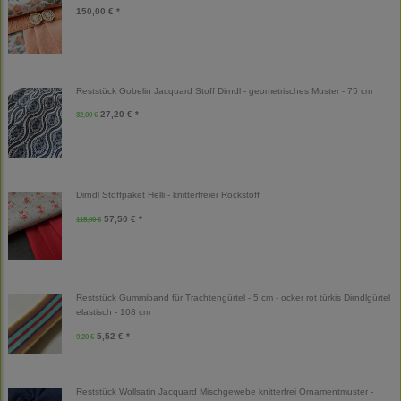
150,00 € *
Reststück Gobelin Jacquard Stoff Dirndl - geometrisches Muster - 75 cm
27,20 € *
32,00 €
Dirndl Stoffpaket Helli - knitterfreier Rockstoff
57,50 € *
115,00 €
Reststück Gummiband für Trachtengürtel - 5 cm - ocker rot türkis Dirndlgürtel
elastisch - 108 cm
5,52 € *
9,20 €
Reststück Wollsatin Jacquard Mischgewebe knitterfrei Ornamentmuster -