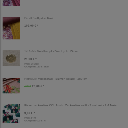
Dirndl Stoffpaket Rosi
105,00 € *
14 Stück Metallknopf - Dirndl gold 15mm
21,00 € *
Inhalt: 14 Stück
Grundpreis:
1,50 € / Stück
Reststück Viskosetwill - Blumen koralle - 250 cm
20,00 € *
40,00 €
Riesenzackenlitze XXL Jumbo Zackenlitze weiß - 3 cm breit - 2,4 Meter
9,60 € *
Inhalt: 2,4 m
Grundpreis:
4,00 € / m