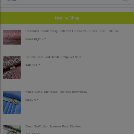
Neu im Shop
Reststück Freudenberg Futtertaft Futterstoff - Futter - rosa - 180 cm
16,20 € *
21,60 €
Gobelin Jacquard Dirndl Stoffpaket Nora
140,00 € *
Kinder Dirndl Stoffpaket Theresia himmelblau
65,00 € *
Dirndl Stoffpaket Spenzer Rock Elisabeth