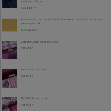
nachtblau - 20 cm
4,20 € *
8,40 €
Reststück Trachten Dirndl Stoff Baumwollköper - knitterarm - Ornamente -
sonnengelb - 60 cm
22,50 € *
25,00 €
Jacquard Dirndl Stoffpaket Anna
130,00 € *
Dirndl Stoffpaket Astrid
110,00 € *
Dirndl Stoffpaket Lena
105,00 € *