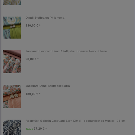
Dirndl Stoffpaket Philomena
130,00 € *
Jacquard Feincord Dirndl Stoffpaket Spenzer Rock Juliane
95,00 € *
Jacquard Dirndl Stoffpaket Julia
150,00 € *
Reststück Gobelin Jacquard Stoff Dirndl - geometrisches Muster - 75 cm
27,20 € *
32,00 €