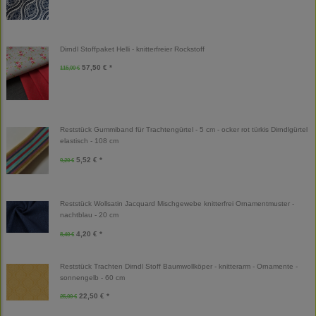
Dirndl Stoffpaket Helli - knitterfreier Rockstoff
57,50 € *
115,00 €
Reststück Gummiband für Trachtengürtel - 5 cm - ocker rot türkis Dirndlgürtel
elastisch - 108 cm
5,52 € *
9,20 €
Reststück Wollsatin Jacquard Mischgewebe knitterfrei Ornamentmuster -
nachtblau - 20 cm
4,20 € *
8,40 €
Reststück Trachten Dirndl Stoff Baumwollköper - knitterarm - Ornamente -
sonnengelb - 60 cm
22,50 € *
25,00 €