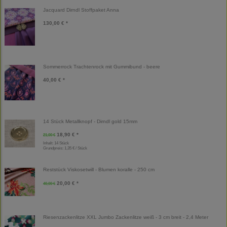
Jacquard Dirndl Stoffpaket Anna
130,00 € *
Sommerrock Trachtenrock mit Gummibund - beere
40,00 € *
14 Stück Metallknopf - Dirndl gold 15mm
18,90 € *
21,00 €
Inhalt: 14 Stück
Grundpreis:
1,35 € / Stück
Reststück Viskosetwill - Blumen koralle - 250 cm
20,00 € *
40,00 €
Riesenzackenlitze XXL Jumbo Zackenlitze weiß - 3 cm breit - 2,4 Meter