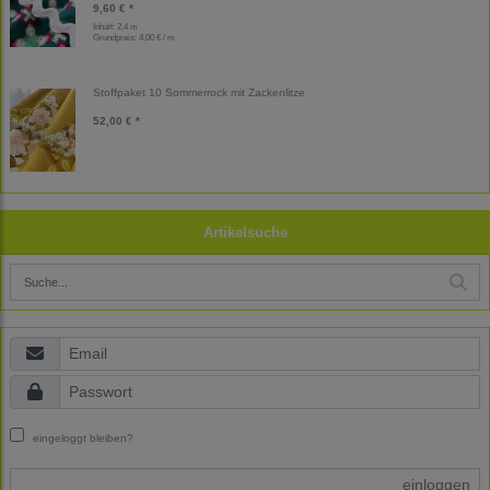
9,60 € *
Inhalt: 2,4 m
Grundpreis:
4,00 € / m
Stoffpaket 10 Sommerrock mit Zackenlitze
52,00 € *
Artikelsuche
eingeloggt bleiben?
einloggen