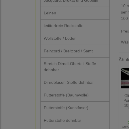
Jacquard, Brokat und Gobelin
10 m
sehr
Leinen
100 
knitterfreie Rockstoffe
Prei
Wollstoffe / Loden
Wasc
Feincord / Breitcord / Samt
Ähnl
Stretch Dirndl-Oberteil Stoffe
dehnbar
Dirndblusen Stoffe dehnbar
Futterstoffe (Baumwolle)
Gli
Pai
10
Futterstoffe (Kunstfaser)
Futterstoffe dehnbar
Grun