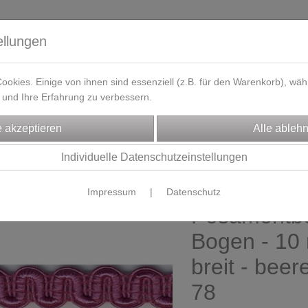
ellungen
okies. Einige von ihnen sind essenziell (z.B. für den Warenkorb), w
und Ihre Erfahrung zu verbessern.
eferzeit
Kontakt / Öffnungszeiten
Gutscheine
Designbeisp
CHTENZUBEHÖR
Individuelle Datenschutzeinstellungen
ierborten & Paspol
Impressum
|
Datenschutz
Posamentbo
Bogen - 10
breit - beer
78