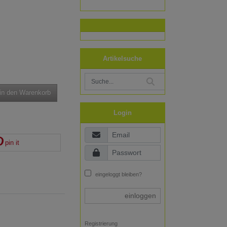
Artikelsuche
in den Warenkorb
Login
pin it
eingeloggt bleiben?
einloggen
Registrierung