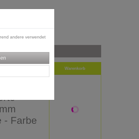
ährend andere verwendet
iele
Impressum
Warenkorb
rte
 mm
e - Farbe