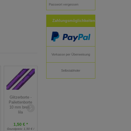
Passwort vergessen
Zahlungsmöglichkeiten
Vorkasse per Überweisung
Selbstabholer
Häkelborte /
Glitzerborte -
Borte
Klöppelspitze 16
Pailettenborte
Posamentborte -
mm breit -
10 mm breit -
8 mm breit -
dunkelgrün
lila
lavendel
1,50 € *
1,10 € *
2,50 € *
Grundpreis:
1,50 € /
Grundpreis:
1,10 € /
Grundpreis:
2,50 € /