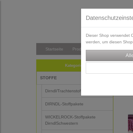
Datenschutzeinst
Dieser Shop verwendet Co
werden, um diesen Shop 
Startseite
Produkte
Versandkosten/Li
TRA
Kategorien
Z
STOFFE
Dirndl/Trachtenstoffe
DIRNDL-Stoffpakete
WICKELROCK-Stoffpakete
DirndlSchwestern