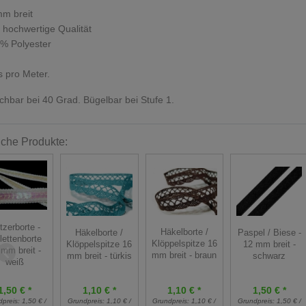
m breit
 hochwertige Qualität
% Polyester
s pro Meter.
hbar bei 40 Grad. Bügelbar bei Stufe 1.
iche Produkte:
tzerborte -
Häkelborte /
Häkelborte /
Paspel / Biese -
lettenborte
Klöppelspitze 16
Klöppelspitze 16
12 mm breit -
 mm breit -
mm breit - braun
mm breit - türkis
schwarz
weiß
1,10 € *
1,50 € *
1,10 € *
1,50 € *
Grundpreis:
1,10 € /
dpreis:
1,50 € /
Grundpreis:
1,10 € /
Grundpreis:
1,50 € /