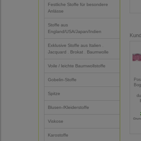
Festliche Stoffe für besondere
Anlässe
Stoffe aus
England/USA/Japan/Indien
Kunde
Exklusive Stoffe aus Italien .
Jacquard . Brokat . Baumwolle
Voile / leichte Baumwollstoffe
Gobelin-Stoffe
Pos
Bog
Spitze
du
Blusen-/Kleiderstoffe
Grun
Viskose
Karostoffe