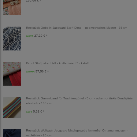
150,00 € *
Reststück Gobelin Jacquard Stoff Dirndl - geometrisches Muster - 75 cm
27,20 € *
32,00 €
Dirndl Stoffpaket Helli - knitterfreier Rockstoff
57,50 € *
115,00 €
Reststück Gummiband für Trachtengürtel - 5 cm - ocker rot türkis Dirndlgürtel
elastisch - 108 cm
5,52 € *
9,20 €
Reststück Wollsatin Jacquard Mischgewebe knitterfrei Ornamentmuster -
nachtblau - 20 cm