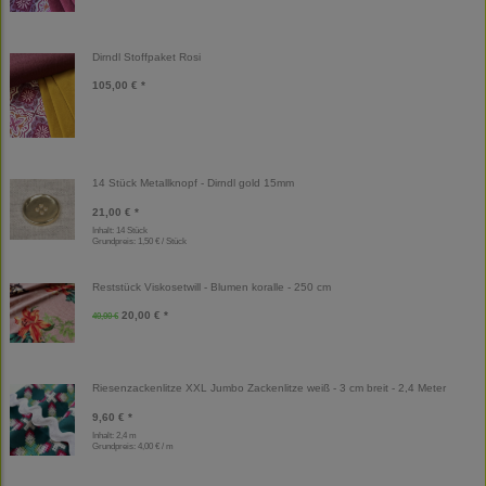
Dirndl Stoffpaket Rosi
105,00 € *
14 Stück Metallknopf - Dirndl gold 15mm
21,00 € *
Inhalt: 14 Stück
Grundpreis:
1,50 € / Stück
Reststück Viskosetwill - Blumen koralle - 250 cm
20,00 € *
40,00 €
Riesenzackenlitze XXL Jumbo Zackenlitze weiß - 3 cm breit - 2,4 Meter
9,60 € *
Inhalt: 2,4 m
Grundpreis:
4,00 € / m