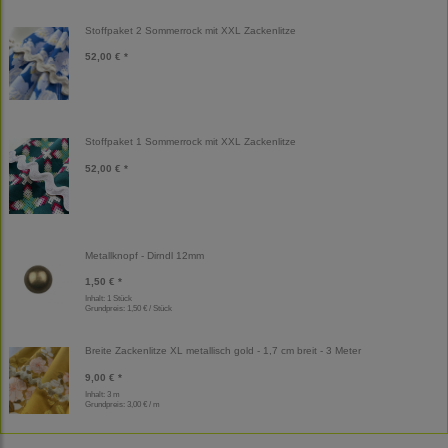
Stoffpaket 2 Sommerrock mit XXL Zackenlitze
52,00 € *
Stoffpaket 1 Sommerrock mit XXL Zackenlitze
52,00 € *
Metallknopf - Dirndl 12mm
1,50 € *
Inhalt: 1 Stück
Grundpreis:
1,50 € / Stück
Breite Zackenlitze XL metallisch gold - 1,7 cm breit - 3 Meter
9,00 € *
Inhalt: 3 m
Grundpreis:
3,00 € / m