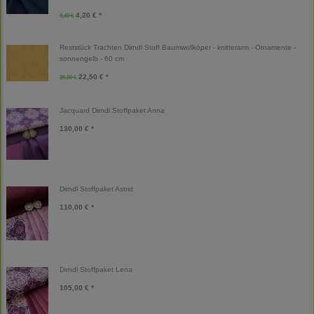
4,20 € *
8,40 €
Reststück Trachten Dirndl Stoff Baumwollköper - knitterarm - Ornamente -
sonnengelb - 60 cm
22,50 € *
25,00 €
Jacquard Dirndl Stoffpaket Anna
130,00 € *
Dirndl Stoffpaket Astrid
110,00 € *
Dirndl Stoffpaket Lena
105,00 € *