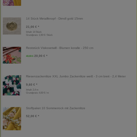
14 Stück Metallknopf - Dirndl gold 15mm
21,00 € *
Inhalt: 14 Stück
Grundpreis:
1,50 € / Stück
Reststück Viskosetwill - Blumen koralle - 250 cm
20,00 € *
40,00 €
Riesenzackenlitze XXL Jumbo Zackenlitze weiß - 3 cm breit - 2,4 Meter
9,60 € *
Inhalt: 2,4 m
Grundpreis:
4,00 € / m
Stoffpaket 10 Sommerrock mit Zackenlitze
52,00 € *