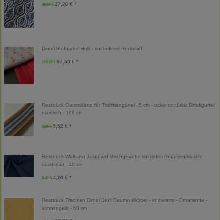
27,20 € *
32,00 €
Dirndl Stoffpaket Helli - knitterfreier Rockstoff
57,50 € *
115,00 €
Reststück Gummiband für Trachtengürtel - 5 cm - ocker rot türkis Dirndlgürtel
elastisch - 108 cm
5,52 € *
9,20 €
Reststück Wollsatin Jacquard Mischgewebe knitterfrei Ornamentmuster -
nachtblau - 20 cm
4,20 € *
8,40 €
Reststück Trachten Dirndl Stoff Baumwollköper - knitterarm - Ornamente -
sonnengelb - 60 cm