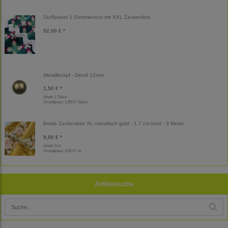
Stoffpaket 1 Sommerrock mit XXL Zackenlitze
52,00 € *
Metallknopf - Dirndl 12mm
1,50 € *
Inhalt: 1 Stück
Grundpreis:
1,50 € / Stück
Breite Zackenlitze XL metallisch gold - 1,7 cm breit - 3 Meter
9,00 € *
Inhalt: 3 m
Grundpreis:
3,00 € / m
Artikelsuche