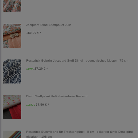
Jacquard Dirndl Stoffpaket Julia
150,00 € *
Reststück Gobelin Jacquard Stoff Dirndl - geometrisches Muster - 75 cm
27,20 € *
32,00 €
Dirndl Stoffpaket Helli - knitterfreier Rockstoff
57,50 € *
115,00 €
Reststück Gummiband für Trachtengürtel - 5 cm - ocker rot türkis Dirndlgürtel
elastisch - 108 cm