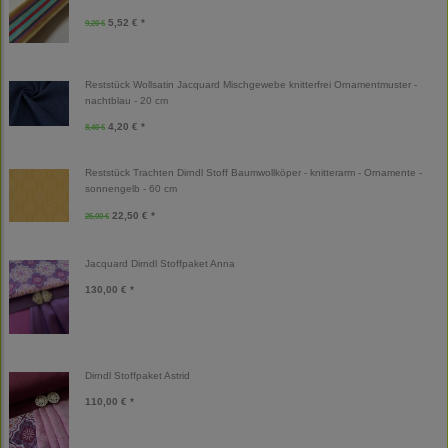
5,52 € *
9,20 €
Reststück Wollsatin Jacquard Mischgewebe knitterfrei Ornamentmuster -
nachtblau - 20 cm
4,20 € *
8,40 €
Reststück Trachten Dirndl Stoff Baumwollköper - knitterarm - Ornamente -
sonnengelb - 60 cm
22,50 € *
25,00 €
Jacquard Dirndl Stoffpaket Anna
130,00 € *
Dirndl Stoffpaket Astrid
110,00 € *