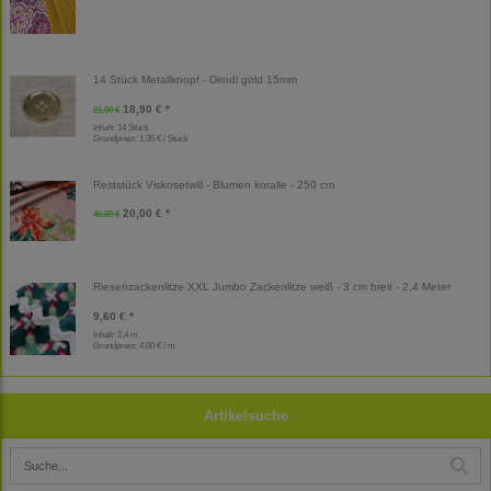
14 Stück Metallknopf - Dirndl gold 15mm
18,90 € *
21,00 €
Inhalt: 14 Stück
Grundpreis:
1,35 € / Stück
Reststück Viskosetwill - Blumen koralle - 250 cm
20,00 € *
40,00 €
Riesenzackenlitze XXL Jumbo Zackenlitze weiß - 3 cm breit - 2,4 Meter
9,60 € *
Inhalt: 2,4 m
Grundpreis:
4,00 € / m
Artikelsuche