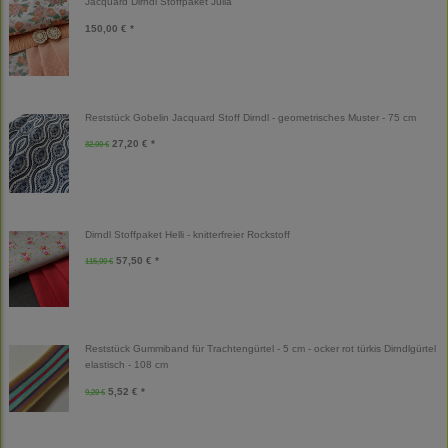
Jacquard Dirndl Stoffpaket Julia
150,00 € *
Reststück Gobelin Jacquard Stoff Dirndl - geometrisches Muster - 75 cm
27,20 € *
32,00 €
Dirndl Stoffpaket Helli - knitterfreier Rockstoff
57,50 € *
115,00 €
Reststück Gummiband für Trachtengürtel - 5 cm - ocker rot türkis Dirndlgürtel
elastisch - 108 cm
5,52 € *
9,20 €