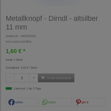
Metallknopf - Dirndl - altsilber
11 mm
Artikel-Nr.:
XKNÖ000a
von Laura und Ben
1,60 € *
Inhalt: 1 Stück
Grundpreis:
1,60 € / Stück
in den Warenkorb
Lieferzeit: 1 bis 3 Tage
teilen
teilen
pin it